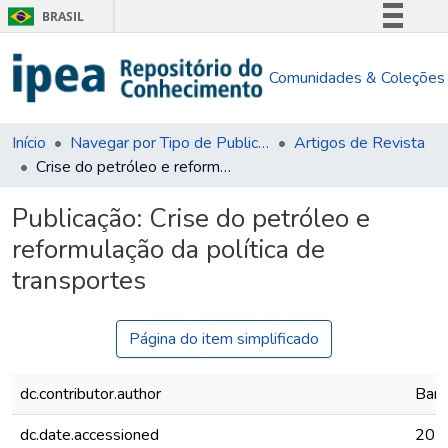
BRASIL
Simplifique!
Comunidades & Coleções
Comunica BR
Participe
Acesso à informação
Início
Navegar por Tipo de Publicação
Artigos de Revista
Crise do petróleo e reformulação da política de transportes
Legislação
Canais
Publicação:
Crise do petróleo e
reformulação da política de
transportes
Página do item simplificado
dc.contributor.author
Bara
dc.date.accessioned
201