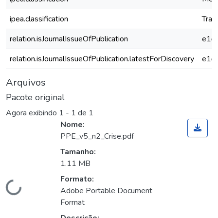
ipea.classification
Tran
relation.isJournalIssueOfPublication
e1c
relation.isJournalIssueOfPublication.latestForDiscovery
e1c
Arquivos
Pacote original
Agora exibindo
1 - 1 de 1
Nome:
PPE_v5_n2_Crise.pdf
Tamanho:
1.11 MB
Formato:
Carregando...
Adobe Portable Document
Format