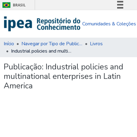
BRASIL
Simplifique!
Comunidades & Coleções
Comunica BR
Participe
Acesso à informação
Início
Navegar por Tipo de Publicação
Livros
Industrial policies and multinational enterprises in Latin America
Legislação
Canais
Publicação:
Industrial policies and
multinational enterprises in Latin
America