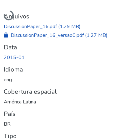
Carregando...
Arquivos
DiscussionPaper_16.pdf
(1.29 MB)
DiscussionPaper_16_versao0.pdf
(1.27 MB)
Data
2015-01
Idioma
eng
Cobertura espacial
América Latina
País
BR
Tipo