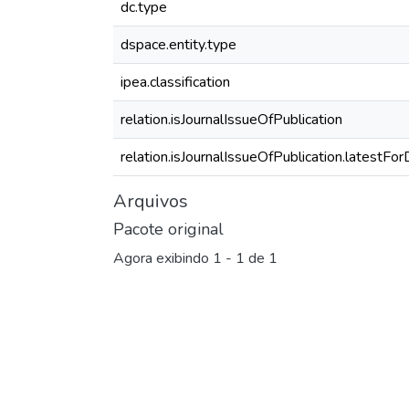
dc.type
dspace.entity.type
ipea.classification
relation.isJournalIssueOfPublication
relation.isJournalIssueOfPublication.latestFo
Arquivos
Pacote original
Agora exibindo
1 - 1 de 1