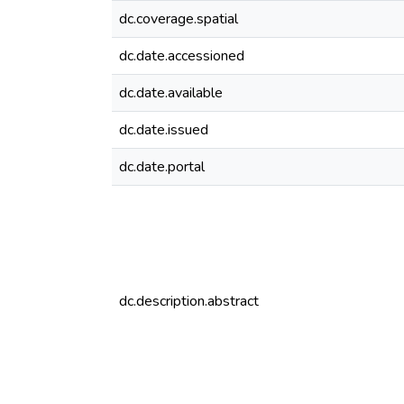
dc.coverage.spatial
dc.date.accessioned
dc.date.available
dc.date.issued
dc.date.portal
dc.description.abstract