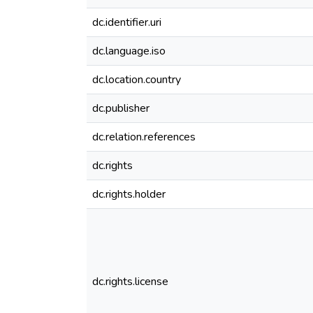
dc.identifier.uri
dc.language.iso
dc.location.country
dc.publisher
dc.relation.references
dc.rights
dc.rights.holder
dc.rights.license