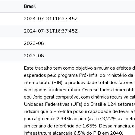
Brasil
2024-07-31T16:37:45Z
2024-07-31T16:37:45Z
2023-08
2023-08
Este trabalho tem como objetivo simular os efeitos d
esperados pelo programa Pró-Infra, do Ministério da
interno bruto (PIB), a produtividade total dos fatore
não ligados à infraestrutura. Os resultados foram o
equilíbrio geral computável com dinâmica recursiva c
Unidades Federativas (UFs) do Brasil e 124 setores
indicam que o Pró-Infra possui capacidade de levar a
para algo entre 2,34% ao ano (a.a.) e 3,22% a.a. pel
um cenário de referência de 1,65%. Dessa maneira, 
infraestrutura alcançaria 6,5% do PIB em 2040.