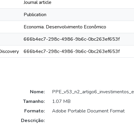
Journal article
Publication
Economia. Desenvolvimento Econômico
666b4ec7-298c-4986-9b6c-0bc263ef653f
rDiscovery
666b4ec7-298c-4986-9b6c-0bc263ef653f
Nome:
PPE_v53_n2_artigo6_investimentos_em
Tamanho:
1.07 MB
Formato:
Adobe Portable Document Format
Descrição: