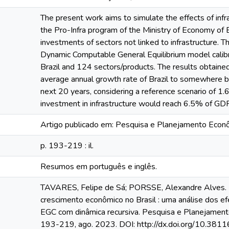
The present work aims to simulate the effects of inf
the Pro-Infra program of the Ministry of Economy of B
investments of sectors not linked to infrastructure. 
Dynamic Computable General Equilibrium model calibr
Brazil and 124 sectors/products. The results obtained 
average annual growth rate of Brazil to somewhere
next 20 years, considering a reference scenario of 1.6
investment in infrastructure would reach 6.5% of GD
Artigo publicado em: Pesquisa e Planejamento Econôm
p. 193-219 : il.
Resumos em português e inglês.
TAVARES, Felipe de Sá; PORSSE, Alexandre Alves. I
crescimento econômico no Brasil : uma análise dos e
EGC com dinâmica recursiva. Pesquisa e Planejamento E
193-219, ago. 2023. DOI: http://dx.doi.org/10.381