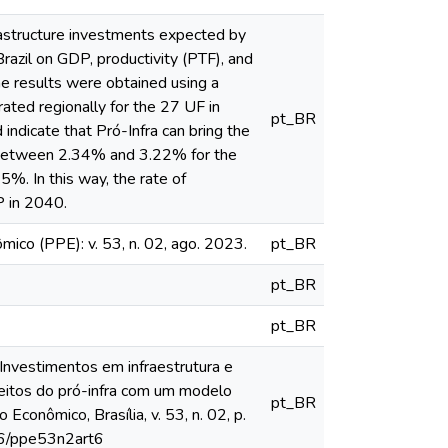
rastructure investments expected by
razil on GDP, productivity (PTF), and
The results were obtained using a
ated regionally for the 27 UF in
pt_BR
indicate that Pró-Infra can bring the
 between 2.34% and 3.22% for the
5%. In this way, the rate of
P in 2040.
ico (PPE): v. 53, n. 02, ago. 2023.
pt_BR
pt_BR
pt_BR
nvestimentos em infraestrutura e
feitos do pró-infra com um modelo
pt_BR
conômico, Brasília, v. 53, n. 02, p.
16/ppe53n2art6