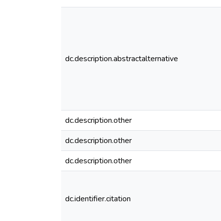
dc.description.abstractalternative
dc.description.other
dc.description.other
dc.description.other
dc.identifier.citation