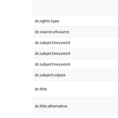
dc.rights.type
dc.source.urlsource
dc.subject.keyword
dc.subject.keyword
dc.subject.keyword
dc.subject.vcipea
dc.title
dc.title.alternative