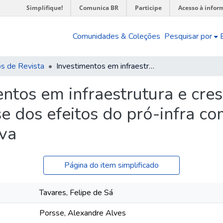
Simplifique!
Comunica BR
Participe
Acesso à infor
Comunidades & Coleções
Pesquisar por
os de Revista
Investimentos em infraestrutura e crescimento econômico no Brasil : uma análise dos efeitos do pró-infra com um modelo EGC com dinâmica recursiva
entos em infraestrutura e cr
ise dos efeitos do pró-infra
iva
Página do item simplificado
Tavares, Felipe de Sá
Porsse, Alexandre Alves