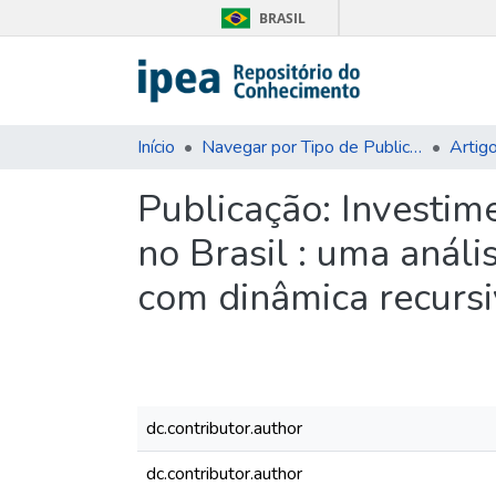
BRASIL
Início
Navegar por Tipo de Publicação
Artig
Publicação:
Investim
no Brasil : uma anál
com dinâmica recurs
dc.contributor.author
dc.contributor.author