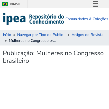
BRASIL
Simplifique!
Comunidades & Coleções
Comunica BR
Participe
Acesso à informação
Início
Navegar por Tipo de Publicação
Artigos de Revista
Mulheres no Congresso brasileiro
Legislação
Canais
Publicação:
Mulheres no Congresso
brasileiro
rregando...