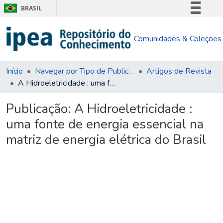
BRASIL
Simplifique!
Comunidades & Coleções
Comunica BR
Participe
Acesso à informação
Início
Navegar por Tipo de Publicação
Artigos de Revista
A Hidroeletricidade : uma fonte de energia essencial na matriz de energia elétrica do Brasil
Legislação
Canais
Publicação:
A Hidroeletricidade :
uma fonte de energia essencial na
matriz de energia elétrica do Brasil