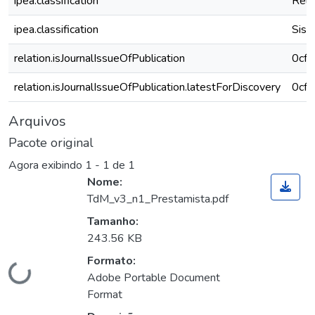
ipea.classification
Rela
ipea.classification
Sist
relation.isJournalIssueOfPublication
0cf
relation.isJournalIssueOfPublication.latestForDiscovery
0cf
Arquivos
Pacote original
Agora exibindo
1 - 1 de 1
Nome:
TdM_v3_n1_Prestamista.pdf
Tamanho:
243.56 KB
Formato:
Carregando...
Adobe Portable Document
Format