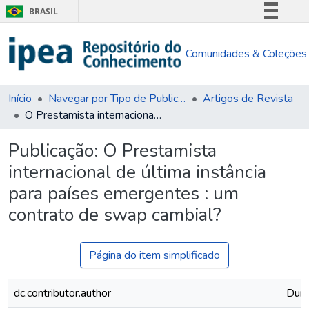
BRASIL
Simplifique!
Comunidades & Coleções
Comunica BR
Participe
Acesso à informação
Início
Navegar por Tipo de Publicação
Artigos de Revista
O Prestamista internacional de última instância para países emergentes : um contrato de swap cambial?
Legislação
Canais
Publicação:
O Prestamista
internacional de última instância
para países emergentes : um
contrato de swap cambial?
Página do item simplificado
dc.contributor.author
Dura