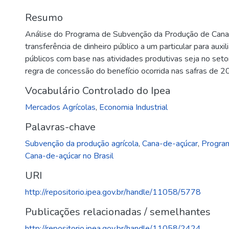
Resumo
Análise do Programa de Subvenção da Produção de Cana-
transferência de dinheiro público a um particular para auxi
públicos com base nas atividades produtivas seja no setor
regra de concessão do benefício ocorrida nas safras de 
Vocabulário Controlado do Ipea
Mercados Agrícolas
,
Economia Industrial
Palavras-chave
Subvenção da produção agrícola
,
Cana-de-açúcar
,
Progra
Cana-de-açúcar no Brasil
URI
http://repositorio.ipea.gov.br/handle/11058/5778
Publicações relacionadas / semelhantes
http://repositorio.ipea.gov.br/handle/11058/2424