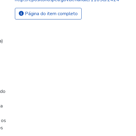
Página do item completo
a)
ado
da
 os
os