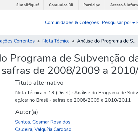
Simplifique!
Comunica BR
Participe
Acesso à infor
Comunidades & Coleções
Pesquisar por
cações Correntes
Nota Técnica
Análise do Programa de Subvenção da Produção de Cana-de-açúcar no Brasil - safras de 2008/2009 a 2010/2011
do Programa de Subvenção d
- safras de 2008/2009 a 201
Titulo alternativo
Nota Técnica n. 19 (Diset) : Análise do Programa de Su
açúcar no Brasil - safras de 2008/2009 a 2010/2011
Autor(a)
Santos, Gesmar Rosa dos
Caldeira, Valquíria Cardoso