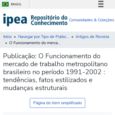
BRASIL
Simplifique!
Comunidades & Coleções
Comunica BR
Participe
Acesso à informação
Início
Navegar por Tipo de Publicação
Artigos de Revista
O Funcionamento do mercado de trabalho metropolitano brasileiro no período 1991-2002 : tendências, fatos estilizados e mudanças estruturais
Legislação
Canais
Publicação:
O Funcionamento do
mercado de trabalho metropolitano
brasileiro no período 1991-2002 :
tendências, fatos estilizados e
mudanças estruturais
Página do item simplificado