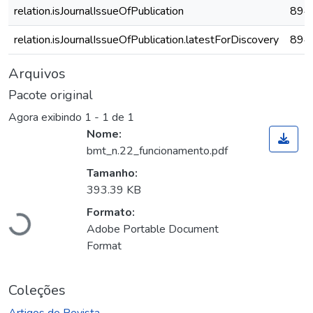
relation.isJournalIssueOfPublication
894
relation.isJournalIssueOfPublication.latestForDiscovery
894
Arquivos
Pacote original
Agora exibindo
1 - 1 de 1
Nome:
bmt_n.22_funcionamento.pdf
Tamanho:
393.39 KB
Carregando...
Formato:
Adobe Portable Document
Format
Coleções