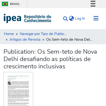
BRASIL
Simplifique!
(current)
Log In
Comunica BR
Participe
Communities & Collections
Acesso à informação
Home
Navegar por Tipo de Publicação
Artigos de Revista
Os Sem-teto de Nova Delhi desafiando as políticas de crescimento inclusivas
Search for
Legislação
Canais
Statistics
Publication:
Os Sem-teto de Nova
Tips
Delhi desafiando as políticas de
About Us
crescimento inclusivas