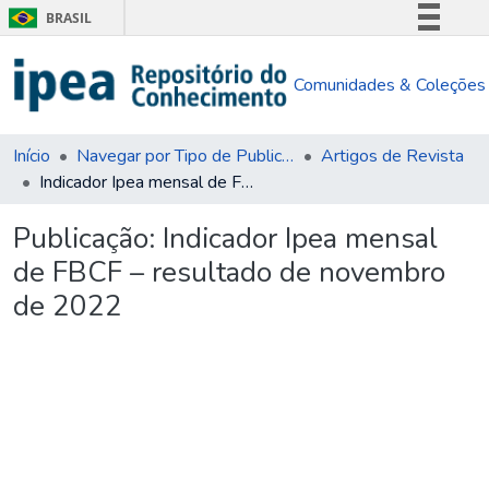
BRASIL
Simplifique!
Comunidades & Coleções
Comunica BR
Participe
Acesso à informação
Início
Navegar por Tipo de Publicação
Artigos de Revista
Indicador Ipea mensal de FBCF – resultado de novembro de 2022
Legislação
Canais
Publicação:
Indicador Ipea mensal
de FBCF – resultado de novembro
de 2022