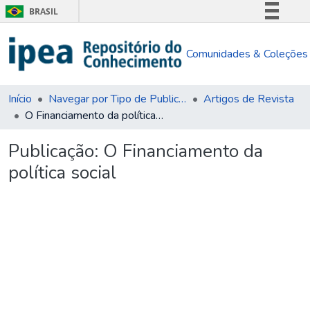
BRASIL
Simplifique!
Comunidades & Coleções
Comunica BR
Participe
Acesso à informação
Início
Navegar por Tipo de Publicação
Artigos de Revista
O Financiamento da política social
Legislação
Canais
Publicação:
O Financiamento da
política social
gando...