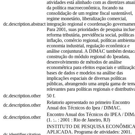
atividades está alinhado com as diretrizes atuai
da política macroeconômica, focando na
consolidação de um regime fiscal sustentável,
regime monetário, liberalização comercial,
dc.description.abstract
integração regional e coordenação governamen
Para 2001, suas prioridades de pesquisa inclu
reforma tributária, previdência social, políticas
inflação, comércio regional, políticas ambienta
economia industrial, regulação econômica e
análise conjuntural. A DIMAC também destac
construção do módulo regional do Ipeadata,
desenvolvimento de métodos de análise
econométrica para efeitos espaciais e utilizaçã
bases de dados e modelos na análise das
implicações espaciais de diversas políticas
públicas, abrangendo uma ampla gama de tem
relevantes para políticas regionais e distributiv
dc.description.other
50 f.
Relatorio apresentado no primeiro Encontro
dc.description.other
Anual dos Técnicos do Ipea / DIMAC.
Encontro Anual dos Técnicos do IPEA / DI
dc.description.other
(1. :.. : 2001 : Rio de Janeiro, RJ)
INSTITUTO DE PESQUISA ECONÔMIC
APLICADA. Programa de atividades: 2001.
dc.identifier.citation