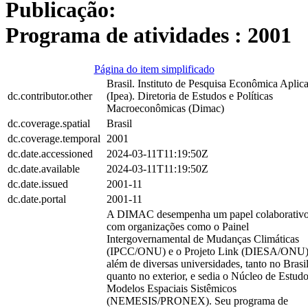
Publicação:
Programa de atividades : 2001
Página do item simplificado
Brasil. Instituto de Pesquisa Econômica Aplic
dc.contributor.other
(Ipea). Diretoria de Estudos e Políticas
Macroeconômicas (Dimac)
dc.coverage.spatial
Brasil
dc.coverage.temporal
2001
dc.date.accessioned
2024-03-11T11:19:50Z
dc.date.available
2024-03-11T11:19:50Z
dc.date.issued
2001-11
dc.date.portal
2001-11
A DIMAC desempenha um papel colaborativ
com organizações como o Painel
Intergovernamental de Mudanças Climáticas
(IPCC/ONU) e o Projeto Link (DIESA/ONU)
além de diversas universidades, tanto no Brasi
quanto no exterior, e sedia o Núcleo de Estudo
Modelos Espaciais Sistêmicos
(NEMESIS/PRONEX). Seu programa de