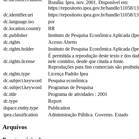
Brasília: Ipea, nov. 2001. Disponível em:
https://repositorio.ipea.gov.br/handle/11058/1
dc.identifier.uri
https://repositorio.ipea.gov.br/handle/11058/1
dc.language.iso
por
dc.location.country
BR
dc.publisher
Instituto de Pesquisa Econômica Aplicada (Ipe
dc.rights
Acesso Aberto
dc.rights.holder
Instituto de Pesquisa Econômica Aplicada (Ipe
É permitida a reprodução deste texto e dos da
dc.rights.license
nele contidos, desde que citada a fonte.
Reproduções para fins comerciais são proibida
dc.rights.type
Licença Padrão Ipea
dc.subject.keyword
Pesquisa econômica
dc.subject.keyword
Programas de Pesquisa
dc.title
Programa de atividades : 2001
dc.type
Report
dspace.entity.type
Publication
ipea.classification
Administração Pública. Governo. Estado
Arquivos