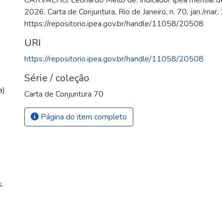
CARVALHO, Leonardo Mello de. Indicador Ipea mensal de
2026. Carta de Conjuntura, Rio de Janeiro, n. 70, jan./mar
https://repositorio.ipea.gov.br/handle/11058/20508
URI
https://repositorio.ipea.gov.br/handle/11058/20508
Série / coleção
a)
Carta de Conjuntura 70
Página do item completo
.