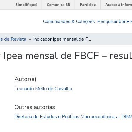
Simplifique!
Comunica BR
Participe
Acesso à infor
Comunidades & Coleções
Pesquisar por
os de Revista
Indicador Ipea mensal de FBCF – resultado de janeiro de 2026
r Ipea mensal de FBCF – resul
Autor(a)
Leonardo Mello de Carvalho
Outras autorias
Diretoria de Estudos e Políticas Macroeconômicas - DI