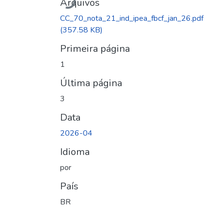
Arquivos
CC_70_nota_21_ind_ipea_fbcf_jan_26.pdf
(357.58 KB)
Primeira página
1
Última página
3
Data
2026-04
Idioma
por
País
BR