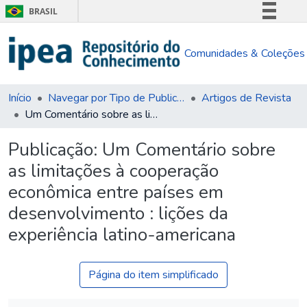
BRASIL
Simplifique!
Comunidades & Coleções
Comunica BR
Participe
Acesso à informação
Início
Navegar por Tipo de Publicação
Artigos de Revista
Um Comentário sobre as limitações à cooperação econômica entre países em desenvolvimento : lições da experiência latino-americana
Legislação
Canais
Publicação:
Um Comentário sobre
as limitações à cooperação
econômica entre países em
desenvolvimento : lições da
experiência latino-americana
Página do item simplificado