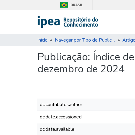
BRASIL
Início
Navegar por Tipo de Publicação
Artig
Publicação:
Índice de
dezembro de 2024
dc.contributor.author
dc.date.accessioned
dc.date.available