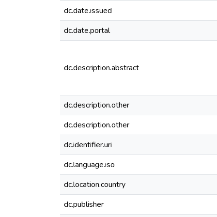
dc.date.issued
dc.date.portal
dc.description.abstract
dc.description.other
dc.description.other
dc.identifier.uri
dc.language.iso
dc.location.country
dc.publisher