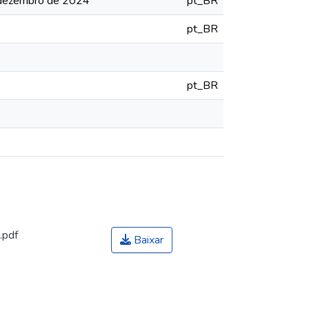
- dezembro de 2024
pt_BR
pt_BR
pt_BR
.pdf
Baixar