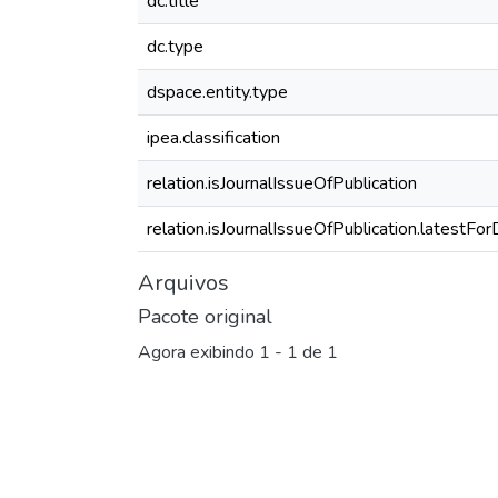
dc.title
dc.type
dspace.entity.type
ipea.classification
relation.isJournalIssueOfPublication
relation.isJournalIssueOfPublication.latestFo
Arquivos
Pacote original
Agora exibindo
1 - 1 de 1