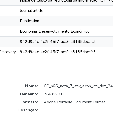
Índice de Custo da Tecnologia da Informação (ICTI) 
Journal article
Publication
Economia. Desenvolvimento Econômico
942d9a4c-4c2f-45f7-acc9-a8185cbccfc3
rDiscovery
942d9a4c-4c2f-45f7-acc9-a8185cbccfc3
Nome:
CC_n66_nota_7_ativ_econ_icti_dez_24
Tamanho:
786.85 KB
Formato:
Adobe Portable Document Format
Descrição: