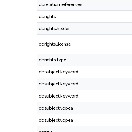
dc.relation.references
dc.rights
dc.rights.holder
dc.rights.license
dc.rights.type
dc.subject.keyword
dc.subject.keyword
dc.subject.keyword
dc.subject.vcipea
dc.subject.vcipea