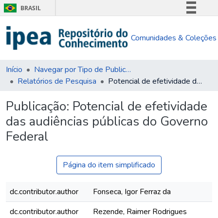
BRASIL
Simplifique!
Comunidades & Coleções
Comunica BR
Participe
Acesso à informação
Início
Navegar por Tipo de Publicação
Relatórios de Pesquisa
Potencial de efetividade das audiências públicas do Governo Federal
Legislação
Canais
Publicação:
Potencial de efetividade
das audiências públicas do Governo
Federal
Página do item simplificado
dc.contributor.author
Fonseca, Igor Ferraz da
dc.contributor.author
Rezende, Raimer Rodrigues