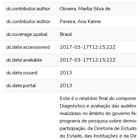
dc.contributor.author
Oliveira, Marília Silva de
dc.contributor.author
Pereira, Ana Karine
dc.coverage.spatial
Brasil
dc.date.accessioned
2017-03-17T12:15:22Z
dc.date.available
2017-03-17T12:15:22Z
dc.date.issued
2013
dc.date.portal
2013
Este é o relatório final do componen
Diagnóstico e avaliação das audiência
realizadas no âmbito do governo fede
programa de pesquisa sobre democra
participação, da Diretoria de Estudos 
do Estado, das Instituições e da Dem