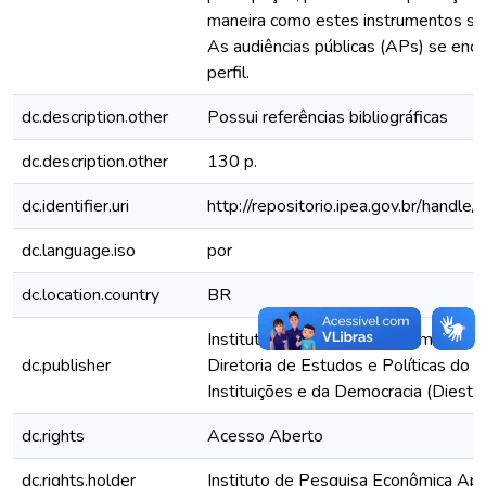
maneira como estes instrumentos são
As audiências públicas (APs) se enc
perfil.
dc.description.other
Possui referências bibliográficas
dc.description.other
130 p.
dc.identifier.uri
http://repositorio.ipea.gov.br/hand
dc.language.iso
por
dc.location.country
BR
Instituto de Pesquisa Econômica Apli
dc.publisher
Diretoria de Estudos e Políticas do 
Instituições e da Democracia (Diest)
dc.rights
Acesso Aberto
dc.rights.holder
Instituto de Pesquisa Econômica Apli