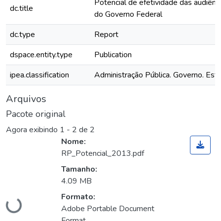
Potencial de efetividade das audiênci
dc.title
do Governo Federal
dc.type
Report
dspace.entity.type
Publication
ipea.classification
Administração Pública. Governo. Est
Arquivos
Pacote original
Agora exibindo
1 - 2 de 2
Nome:
RP_Potencial_2013.pdf
Tamanho:
4.09 MB
Formato:
Carregando...
Adobe Portable Document
Format