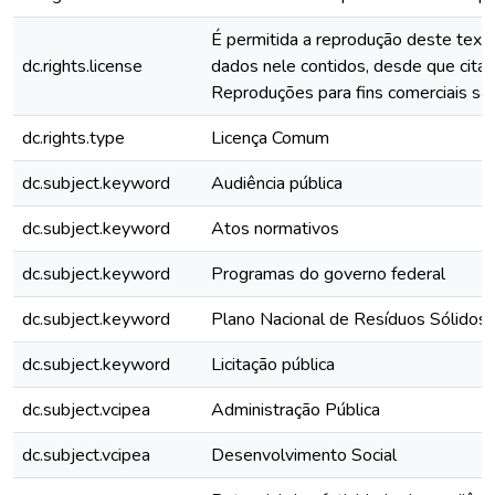
É permitida a reprodução deste text
dc.rights.license
dados nele contidos, desde que citad
Reproduções para fins comerciais são
dc.rights.type
Licença Comum
dc.subject.keyword
Audiência pública
dc.subject.keyword
Atos normativos
dc.subject.keyword
Programas do governo federal
dc.subject.keyword
Plano Nacional de Resíduos Sólidos
dc.subject.keyword
Licitação pública
dc.subject.vcipea
Administração Pública
dc.subject.vcipea
Desenvolvimento Social