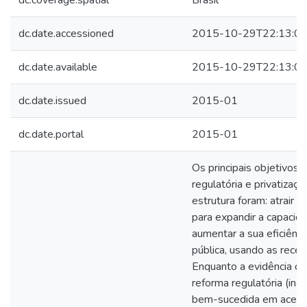
dc.coverage.spatial
Brasil
dc.date.accessioned
2015-10-29T22:13:0
dc.date.available
2015-10-29T22:13:0
dc.date.issued
2015-01
dc.date.portal
2015-01
Os principais objetivos
regulatória e privatizaçã
estrutura foram: atrair 
para expandir a capacid
aumentar a sua eficiência
pública, usando as receit
Enquanto a evidência di
reforma regulatória (inclu
bem-sucedida em aceler