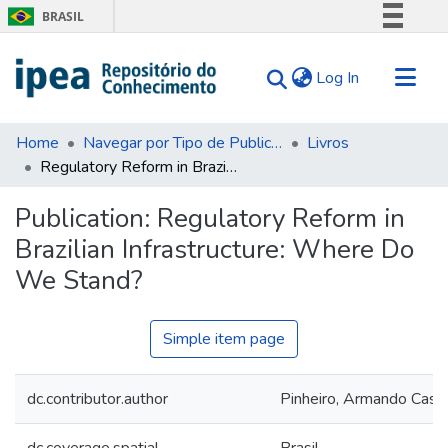
BRASIL
Simplifique!
(current)
Log In
Comunica BR
Participe
Communities & Collections
Acesso à informação
Home
Navegar por Tipo de Publicação
Livros
Regulatory Reform in Brazilian Infrastructure: Where Do We Stand?
Search for
Legislação
Canais
Statistics
Publication:
Regulatory Reform in
Tips
Brazilian Infrastructure: Where Do
About Us
We Stand?
Simple item page
dc.contributor.author
Pinheiro, Armando Caste