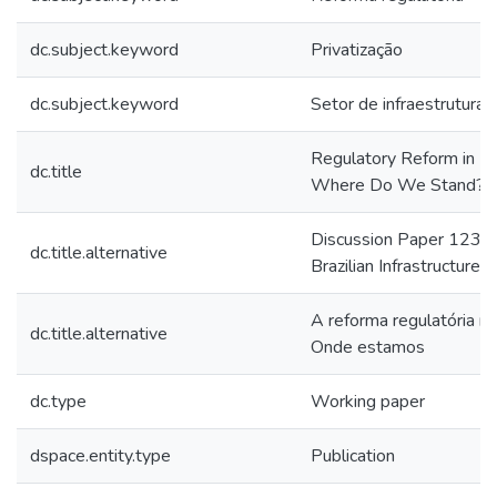
dc.subject.keyword
Privatização
dc.subject.keyword
Setor de infraestrutura
Regulatory Reform in Braz
dc.title
Where Do We Stand?
Discussion Paper 123 : 
dc.title.alternative
Brazilian Infrastructur
A reforma regulatória na 
dc.title.alternative
Onde estamos
dc.type
Working paper
dspace.entity.type
Publication