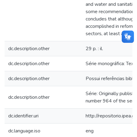
and water and sanitatio
some recommendations fo
concludes that althoug
accomplished in reforming
sectors, at least as muc
dc.description.other
29 p. : il.
dc.description.other
Série monográfica: Text
dc.description.other
Possui referências bibli
Série: Originally publish
dc.description.other
number 964 of the serie
dc.identifier.uri
http://repositorio.ipea
dc.language.iso
eng