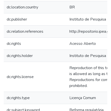
dc.location.country
BR
dc.publisher
Instituto de Pesquisa E
dc.relation.references
http://repositorio.ipea
dc.rights
Acesso Aberto
dc.rights.holder
Instituto de Pesquisa E
Reproduction of this tex
is allowed as long as the
dc.rights.license
Reproductions for comm
prohibited.
dc.rights.type
Licença Comum
dc.subject.keyword
Reforma regulatória