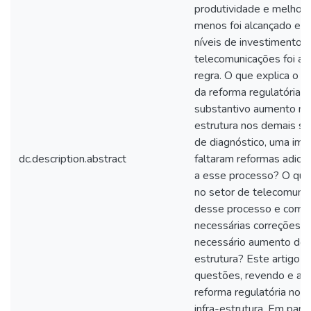
produtividade e melhora
menos foi alcançado em
níveis de investimento. 
telecomunicações foi a 
regra. O que explica o f
da reforma regulatória
substantivo aumento no 
estrutura nos demais se
de diagnóstico, uma imp
dc.description.abstract
faltaram reformas adici
a esse processo? O que 
no setor de telecomunic
desse processo e como u
necessárias correções d
necessário aumento do i
estrutura? Este artigo 
questões, revendo e an
reforma regulatória nos 
infra-estrutura. Em part