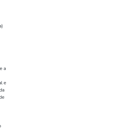
a)
e a
al e
ida
 de
o