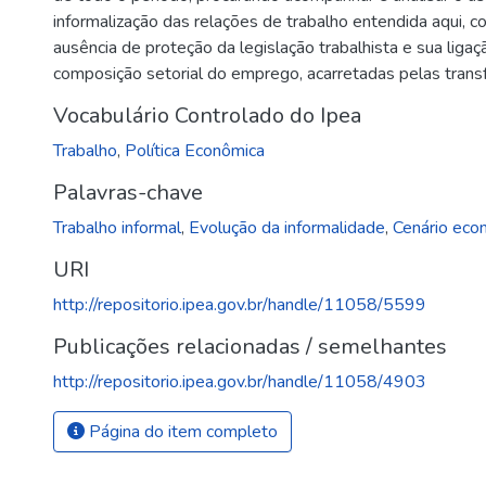
informalização das relações de trabalho entendida aqui, 
ausência de proteção da legislação trabalhista e sua lig
composição setorial do emprego, acarretadas pelas tran
Vocabulário Controlado do Ipea
Trabalho
,
Política Econômica
Palavras-chave
Trabalho informal
,
Evolução da informalidade
,
Cenário eco
URI
http://repositorio.ipea.gov.br/handle/11058/5599
Publicações relacionadas / semelhantes
http://repositorio.ipea.gov.br/handle/11058/4903
Página do item completo