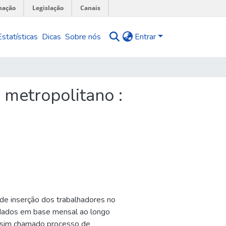
mação
Legislação
Canais
Estatísticas
Dicas
Sobre nós
Entrar
 metropolitano :
de inserção dos trabalhadores no
 dados em base mensal ao longo
assim chamado processo de