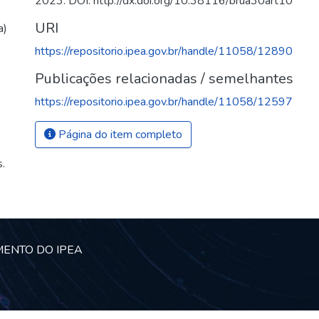
2023. DOI: http://dx.doi.org/10.38116/brua30art10
URI
a)
https://repositorio.ipea.gov.br/handle/11058/12890
Publicações relacionadas / semelhantes
https://repositorio.ipea.gov.br/handle/11058/12597
Página do item completo
.
MENTO DO IPEA