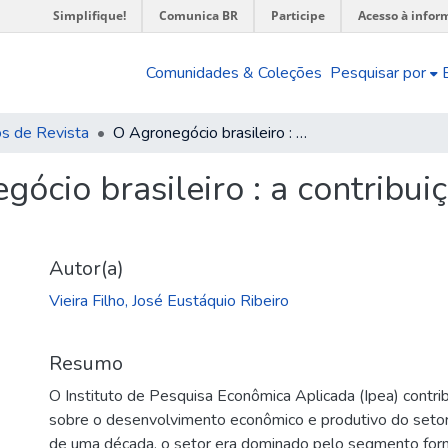
Simplifique!
Comunica BR
Participe
Acesso à infor
Comunidades & Coleções
Pesquisar por
os de Revista
O Agronegócio brasileiro : a contribuição do Ipea nos debates
ócio brasileiro : a contribui
Autor(a)
Vieira Filho, José Eustáquio Ribeiro
Resumo
O Instituto de Pesquisa Econômica Aplicada (Ipea) contr
sobre o desenvolvimento econômico e produtivo do setor 
de uma década, o setor era dominado pelo segmento for