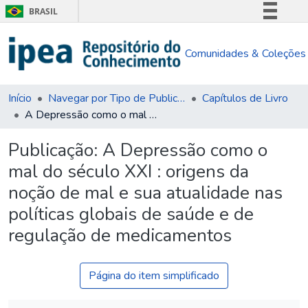
BRASIL
Simplifique!
Comunidades & Coleções
Comunica BR
Participe
Acesso à informação
Início
Navegar por Tipo de Publicação
Capítulos de Livro
A Depressão como o mal do século XXI : origens da noção de mal e sua atualidade nas políticas globais de saúde e de regulação de medicamentos
Legislação
Canais
Publicação:
A Depressão como o
mal do século XXI : origens da
noção de mal e sua atualidade nas
políticas globais de saúde e de
regulação de medicamentos
Página do item simplificado