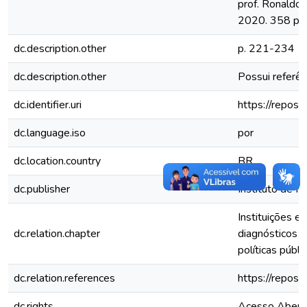
prof. Ronaldo F
2020. 358 p. : 
dc.description.other
p. 221-234
dc.description.other
Possui referênc
dc.identifier.uri
https://repos
dc.language.iso
por
dc.location.country
BR
dc.publisher
Instituto de P
Instituições e
dc.relation.chapter
diagnósticos 
políticas públi
dc.relation.references
https://repos
dc.rights
Acesso Abert