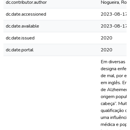
dc.contributor.author
Nogueira, Rob
dc.date.accessioned
2023-08-17T
dc.date.available
2023-08-17T
dc.date.issued
2020
dc.date.portal
2020
Em diversas lí
designa enfer
de mal, por ex
em inglês. Em 
de Alzheimer 
origem popular
cabeça”. Muit
qualificação d
uma influência
médica e popul