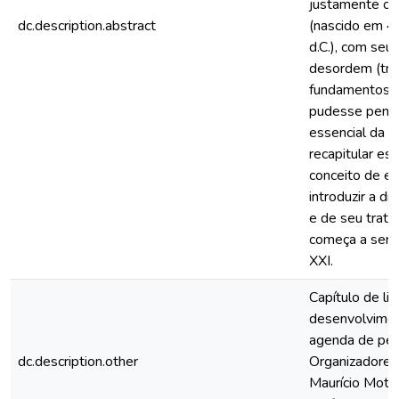
justamente o i
dc.description.abstract
(nascido em 4
d.C.), com se
desordem (tran
fundamentos pa
pudesse pens
essencial da c
recapitular ess
conceito de e
introduzir a d
e de seu trat
começa a ser 
XXI.
Capítulo de liv
desenvolviment
agenda de pesq
dc.description.other
Organizadores 
Maurício Mota