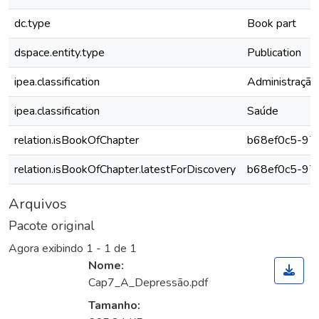
dc.type
Book part
dspace.entity.type
Publication
ipea.classification
Administração
ipea.classification
Saúde
relation.isBookOfChapter
b68ef0c5-97
relation.isBookOfChapter.latestForDiscovery
b68ef0c5-97
Arquivos
Pacote original
Agora exibindo
1 - 1 de 1
Nome:
Cap7_A_Depressão.pdf
Tamanho: