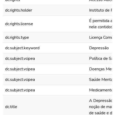
dc.rights.holder
Instituto de P
É permitida a
dc.rights.license
nele contidos,
dc.rights.type
Licença Comu
dc.subject.keyword
Depressão
dc.subject.vcipea
Política de Sa
dc.subject.vcipea
Doenças Ment
dc.subject.vcipea
Saúde Mental
dc.subject.vcipea
Medicamento
A Depressão c
dc.title
noção de mal e
de saúde e de