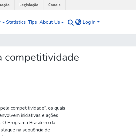
mação
Legislação
Canais
r
Statistics
Tips
About Us
Log In
a competitividade
la competitividade”, os quais
nvolvem iniciativas e ações
a. O Programa Brasileiro da
estaque na sequência de