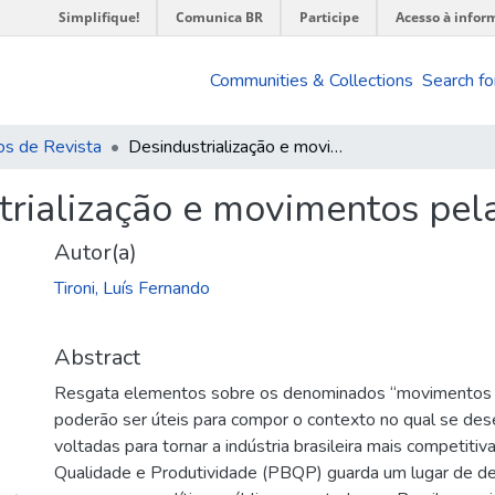
Simplifique!
Comunica BR
Participe
Acesso à infor
Communities & Collections
Search fo
os de Revista
Desindustrialização e movimentos pela competitividade
trialização e movimentos pel
Autor(a)
Tironi, Luís Fernando
Abstract
Resgata elementos sobre os denominados “movimentos pe
poderão ser úteis para compor o contexto no qual se dese
voltadas para tornar a indústria brasileira mais competitiv
Qualidade e Produtividade (PBQP) guarda um lugar de d