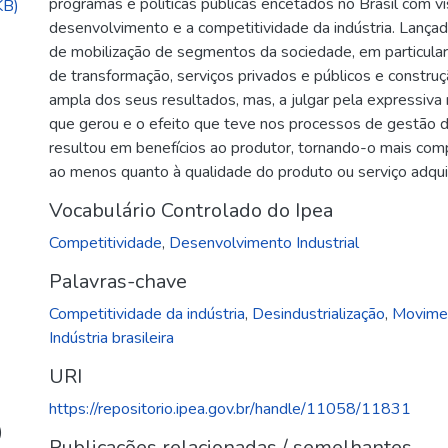
programas e políticas públicas encetados no Brasil com v
KB)
desenvolvimento e a competitividade da indústria. Lança
de mobilização de segmentos da sociedade, em particular 
de transformação, serviços privados e públicos e constru
ampla dos seus resultados, mas, a julgar pela expressiva 
que gerou e o efeito que teve nos processos de gestão 
resultou em benefícios ao produtor, tornando-o mais com
ao menos quanto à qualidade do produto ou serviço adqui
Vocabulário Controlado do Ipea
Competitividade
,
Desenvolvimento Industrial
Palavras-chave
Competitividade da indústria
,
Desindustrialização
,
Movimen
Indústria brasileira
URI
https://repositorio.ipea.gov.br/handle/11058/11831
)
Publicações relacionadas / semelhantes