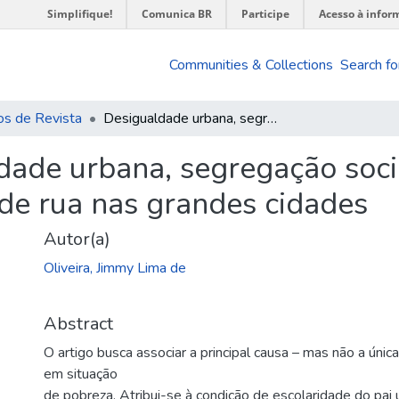
Simplifique!
Comunica BR
Participe
Acesso à infor
Communities & Collections
Search fo
os de Revista
Desigualdade urbana, segregação socioespacial e a presença de crianças de rua nas grandes cidades
dade urbana, segregação soci
 de rua nas grandes cidades
Autor(a)
Oliveira, Jimmy Lima de
Abstract
O artigo busca associar a principal causa – mas não a única
em situação
de pobreza. Atribui-se à condição de escolaridade do pai