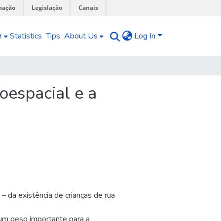
mação
Legislação
Canais
r
Statistics
Tips
About Us
Log In
oespacial e a
 – da existência de crianças de rua
 um peso importante para a