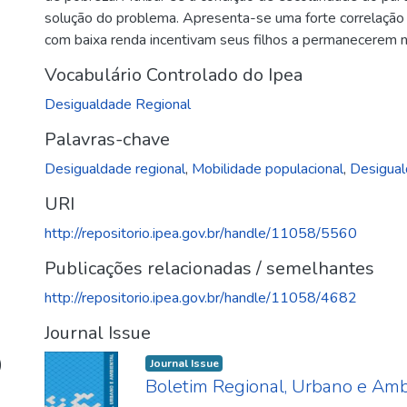
solução do problema. Apresenta-se uma forte correlação e
com baixa renda incentivam seus filhos a permanecerem n
Vocabulário Controlado do Ipea
Desigualdade Regional
Palavras-chave
Desigualdade regional
,
Mobilidade populacional
,
Desigual
URI
http://repositorio.ipea.gov.br/handle/11058/5560
Publicações relacionadas / semelhantes
http://repositorio.ipea.gov.br/handle/11058/4682
Journal Issue
)
Journal Issue
Boletim Regional, Urbano e Ambi