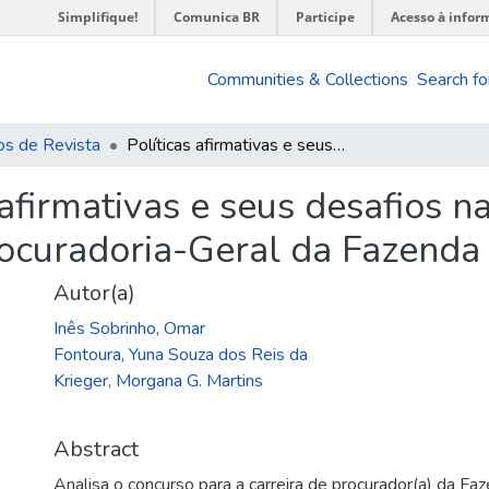
Simplifique!
Comunica BR
Participe
Acesso à infor
Communities & Collections
Search fo
os de Revista
Políticas afirmativas e seus desafios na administração pública : o caso da Procuradoria-Geral da Fazenda Nacional (PGFN)
 afirmativas e seus desafios n
Procuradoria-Geral da Fazend
Autor(a)
Inês Sobrinho, Omar
Fontoura, Yuna Souza dos Reis da
Krieger, Morgana G. Martins
Abstract
Analisa o concurso para a carreira de procurador(a) da Fa