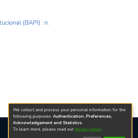
ucional (BAPI) : n.
We collect and process your personal information for the
following purposes:
Authentication, Preferences,
Acknowledgement and Statistics
.
To learn more, please read our
privacy policy
.
Redes sociais