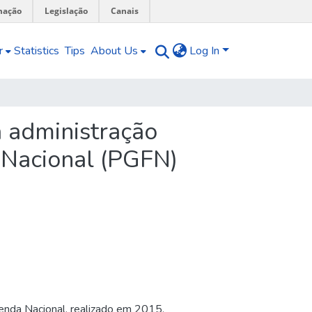
mação
Legislação
Canais
r
Statistics
Tips
About Us
Log In
a administração
a Nacional (PGFN)
zenda Nacional, realizado em 2015,