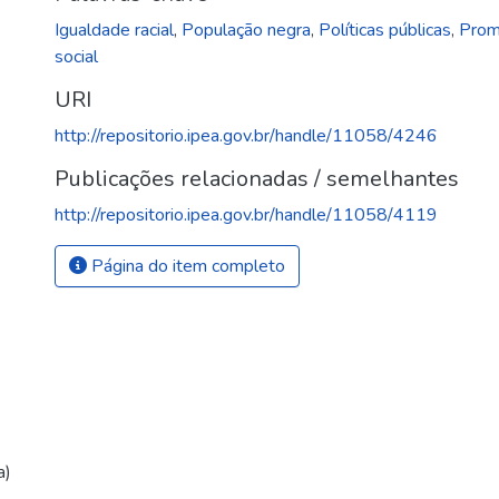
Igualdade racial
,
População negra
,
Políticas públicas
,
Prom
social
URI
http://repositorio.ipea.gov.br/handle/11058/4246
Publicações relacionadas / semelhantes
http://repositorio.ipea.gov.br/handle/11058/4119
Página do item completo
a)