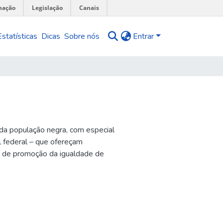
mação
Legislação
Canais
Estatísticas
Dicas
Sobre nós
Entrar
 da população negra, com especial
l federal – que ofereçam
e de promoção da igualdade de