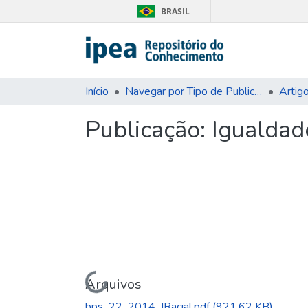
BRASIL
Início
Navegar por Tipo de Publicação
Artig
Publicação:
Igualdade
Carregando...
Arquivos
bps_22_2014_IRacial.pdf
(921.62 KB)