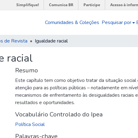
Simplifique!
Comunica BR
Participe
Acesso à infor
Comunidades & Coleções
Pesquisar por
os de Revista
Igualdade racial
 racial
Resumo
Este capítulo tem como objetivo tratar da situação social
atenção para as políticas públicas – notadamente em níve
mecanismos de enfrentamento às desigualdades raciais 
resultados e oportunidades.
Vocabulário Controlado do Ipea
Política Social
Palavras-chave