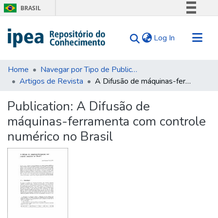
BRASIL
Simplifique!
(current)
Log In
Comunica BR
Participe
Communities & Collections
Acesso à informação
Home
Navegar por Tipo de Publicação
Artigos de Revista
A Difusão de máquinas-ferramenta com controle numérico no Brasil
Search for
Legislação
Canais
Statistics
Publication:
A Difusão de
Tips
máquinas-ferramenta com controle
About Us
numérico no Brasil