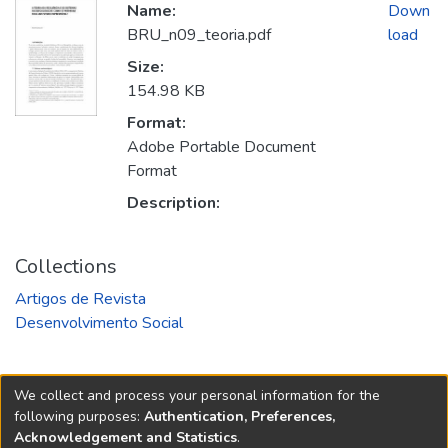
Name:
Down
BRU_n09_teoria.pdf
load
Size:
154.98 KB
Format:
Adobe Portable Document
Format
Description:
Collections
Artigos de Revista
Desenvolvimento Social
We collect and process your personal information for the
following purposes:
Authentication, Preferences,
Acknowledgement and Statistics
.
REPOSITÓRIO DO