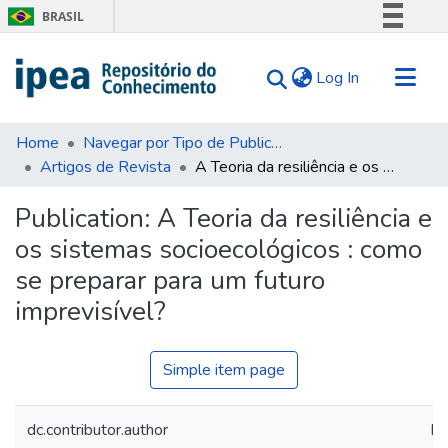
BRASIL
Simplifique!
(current)
Log In
Comunica BR
Participe
Communities & Collections
Acesso à informação
Home
Navegar por Tipo de Publicação
Artigos de Revista
A Teoria da resiliência e os sistemas socioecológicos : como se preparar para um futuro imprevisível?
Search for
Legislação
Canais
Statistics
Publication:
A Teoria da resiliência e
Tips
os sistemas socioecológicos : como
About Us
se preparar para um futuro
imprevisível?
Simple item page
dc.contributor.author
Bu