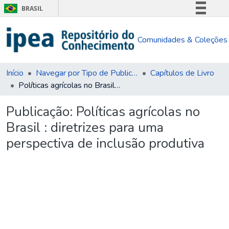
BRASIL
Simplifique!
Comunidades & Coleções
Comunica BR
Participe
Acesso à informação
Início
Navegar por Tipo de Publicação
Capítulos de Livro
Políticas agrícolas no Brasil : diretrizes para uma perspectiva de inclusão produtiva
Legislação
Canais
Publicação:
Políticas agrícolas no
Brasil : diretrizes para uma
perspectiva de inclusão produtiva