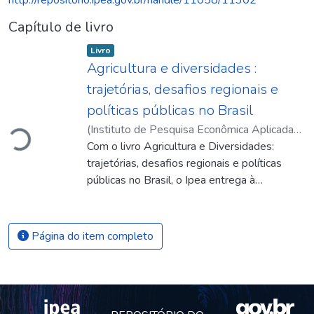
Capítulo de livro
Item type:
,
Livro
Agricultura e diversidades :
trajetórias, desafios regionais e
Carregando...
políticas públicas no Brasil
(
Instituto de Pesquisa Econômica Aplicada
(Ipea)
Com o livro Agricultura e Diversidades:
,
2022
)
Santos, Gesmar Rosa dos
;
Silva, Rodrigo Peixoto da
trajetórias, desafios regionais e políticas
públicas no Brasil, o Ipea entrega à
sociedade brasileira o resultado de um
esforço colaborativo amplamente
convergente com a história e missão desta
Página do item completo
casa. O trabalho reúne pesquisadores do
instituto e de instituições parceiras, sendo
eles renomados professores ou
pesquisadores associados. Em seus doze