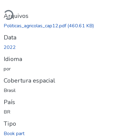
Carregando...
Arquivos
Politicas_agricolas_cap12.pdf
(460.61 KB)
Data
2022
Idioma
por
Cobertura espacial
Brasil
País
BR
Tipo
Book part