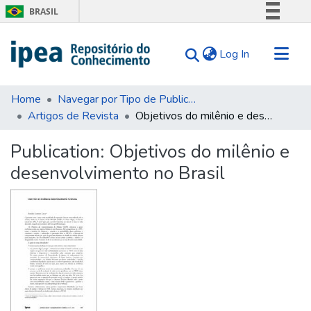
BRASIL
Simplifique!
(current)
Log In
Comunica BR
Participe
Communities & Collections
Acesso à informação
Home
Navegar por Tipo de Publicação
Artigos de Revista
Objetivos do milênio e desenvolvimento no Brasil
Search for
Legislação
Canais
Statistics
Publication:
Objetivos do milênio e
Tips
desenvolvimento no Brasil
About Us