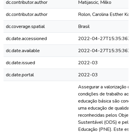
dc.contributor.author
Matijascic, Milko
dc.contributor.author
Rolon, Carolina Esther Kot
dc.coverage.spatial
Brasil
dc.date.accessioned
2022-04-27T15:35:36Z
dc.date.available
2022-04-27T15:35:36Z
dc.date.issued
2022-03
dc.date.portal
2022-03
Assegurar a valorização da
condições de trabalho aos
educação básica são condi
uma educação de qualidad
reconhecidas pelos Objet
Sustentável (ODS) e pelo
Educação (PNE). Este estu