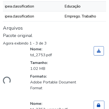
ipea.classification
Educação
ipea.classification
Emprego. Trabalho
Arquivos
Pacote original
Agora exibindo
1 - 3 de 3
Nome:
td_2753.pdf
Tamanho:
gando...
1.02 MB
Formato:
Adobe Portable Document
Format
Nome: