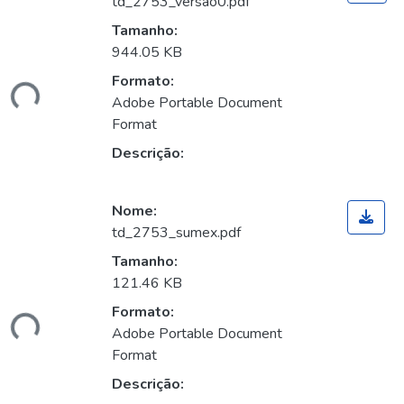
td_2753_versao0.pdf
Tamanho:
gando...
944.05 KB
Formato:
Adobe Portable Document
Format
Descrição:
Nome:
td_2753_sumex.pdf
Tamanho:
gando...
121.46 KB
Formato:
Adobe Portable Document
Format
Descrição: