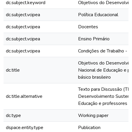
dc.subject.keyword
Objetivos do Desenvolvim
dc.subject.vcipea
Política Educacional
dc.subject.vcipea
Docentes
dc.subject.vcipea
Ensino Primário
dc.subject.vcipea
Condições de Trabalho - G
Objetivos do Desenvolvim
dc.title
Nacional de Educação e p
básico brasileiro
Texto para Discussão (TD
dc.title.alternative
Desenvolvimento Sustentá
Educação e professores do
dc.type
Working paper
dspace.entity.type
Publication