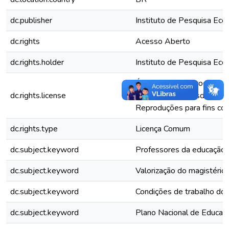
dc.publisher
Instituto de Pesquisa Eco
dc.rights
Acesso Aberto
dc.rights.holder
Instituto de Pesquisa Eco
É permitida a reprodução 
dc.rights.license
nele contidos, desde que c
Reproduções para fins com
dc.rights.type
Licença Comum
dc.subject.keyword
Professores da educação 
dc.subject.keyword
Valorização do magistério
dc.subject.keyword
Condições de trabalho do 
dc.subject.keyword
Plano Nacional de Educaç