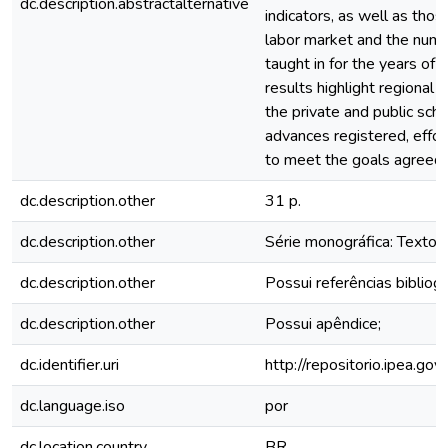
dc.description.abstractalternative
indicators, as well as thos
labor market and the numb
taught in for the years o
results highlight regional 
the private and public sch
advances registered, effo
to meet the goals agreed 
dc.description.other
31 p.
dc.description.other
Série monográfica: Texto 
dc.description.other
Possui referências bibliogr
dc.description.other
Possui apêndice;
dc.identifier.uri
http://repositorio.ipea.g
dc.language.iso
por
dc.location.country
BR