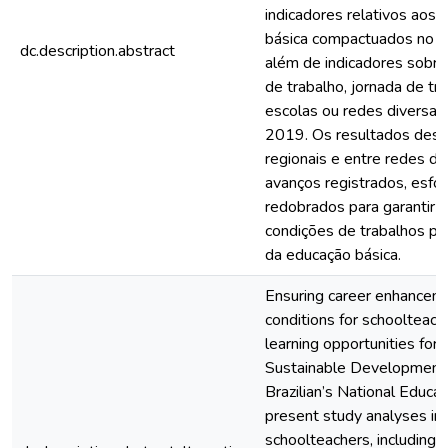
indicadores relativos aos
básica compactuados no 
dc.description.abstract
além de indicadores sobre
de trabalho, jornada de tr
escolas ou redes diversas
2019. Os resultados des
regionais e entre redes d
avanços registrados, esfo
redobrados para garantir a 
condições de trabalhos pa
da educação básica.
Ensuring career enhancem
conditions for schoolteach
learning opportunities for a
Sustainable Development
Brazilian’s National Educa
present study analyses ind
schoolteachers, includin