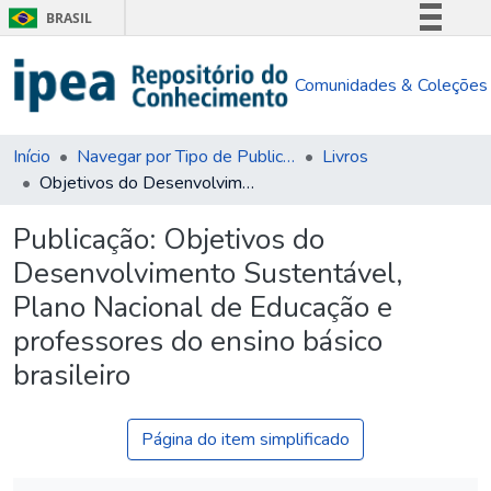
BRASIL
Simplifique!
Comunidades & Coleções
Comunica BR
Participe
Acesso à informação
Início
Navegar por Tipo de Publicação
Livros
Objetivos do Desenvolvimento Sustentável, Plano Nacional de Educação e professores do ensino básico brasileiro
Legislação
Canais
Publicação:
Objetivos do
Desenvolvimento Sustentável,
Plano Nacional de Educação e
professores do ensino básico
brasileiro
Página do item simplificado