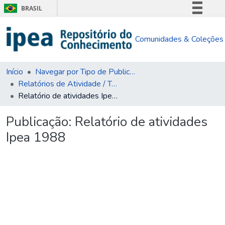
BRASIL
Simplifique!
Comunidades & Coleções
Comunica BR
Participe
Acesso à informação
Início
Navegar por Tipo de Publicação
Relatórios de Atividade / Técnicos
Legislação
Relatório de atividades Ipea 1988
Canais
Publicação:
Relatório de atividades
Ipea 1988