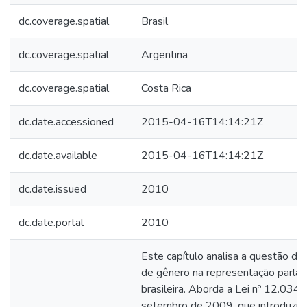
dc.coverage.spatial
Brasil
dc.coverage.spatial
Argentina
dc.coverage.spatial
Costa Rica
dc.date.accessioned
2015-04-16T14:14:21Z
dc.date.available
2015-04-16T14:14:21Z
dc.date.issued
2010
dc.date.portal
2010
Este capítulo analisa a questão da
de gênero na representação parla
brasileira. Aborda a Lei nº 12.034,
setembro de 2009, que introduziu