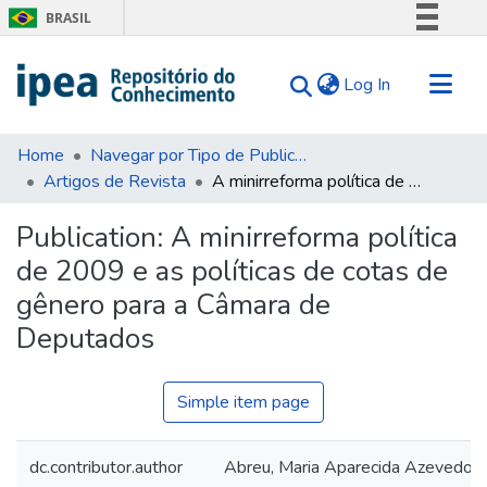
BRASIL
Simplifique!
(current)
Log In
Comunica BR
Participe
Communities & Collections
Acesso à informação
Home
Navegar por Tipo de Publicação
Artigos de Revista
A minirreforma política de 2009 e as políticas de cotas de gênero para a Câmara de Deputados
Search for
Legislação
Canais
Statistics
Publication:
A minirreforma política
Tips
de 2009 e as políticas de cotas de
About Us
gênero para a Câmara de
Deputados
Simple item page
dc.contributor.author
Abreu, Maria Aparecida Azevedo