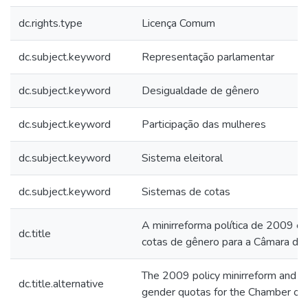
dc.rights.type
Licença Comum
dc.subject.keyword
Representação parlamentar
dc.subject.keyword
Desigualdade de gênero
dc.subject.keyword
Participação das mulheres
dc.subject.keyword
Sistema eleitoral
dc.subject.keyword
Sistemas de cotas
A minirreforma política de 2009 e a
dc.title
cotas de gênero para a Câmara d
The 2009 policy minirreform and th
dc.title.alternative
gender quotas for the Chamber of