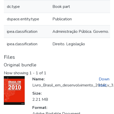
dc.type
Book part
dspace.entity.type
Publication
ipea.classification
Administração Pública. Governo. E
ipea.classification
Direito. Legislação
Files
Original bundle
Now showing
1 - 1 of 1
Name:
Down
Livro_Brasil_em_desenvolvimento_2010_v_3
load
Size:
2.21 MB
Format:
Adobe Portable Document