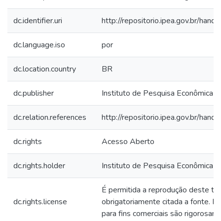
dc.identifier.uri
http://repositorio.ipea.gov.br/ha
dc.language.iso
por
dc.location.country
BR
dc.publisher
Instituto de Pesquisa Econômica Ap
dc.relation.references
http://repositorio.ipea.gov.br/ha
dc.rights
Acesso Aberto
dc.rights.holder
Instituto de Pesquisa Econômica Ap
É permitida a reprodução deste te
dc.rights.license
obrigatoriamente citada a fonte. 
para fins comerciais são rigorosam