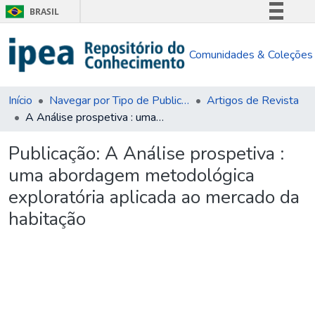
BRASIL
Simplifique!
Comunidades & Coleções
Comunica BR
Participe
Acesso à informação
Início
Navegar por Tipo de Publicação
Artigos de Revista
A Análise prospetiva : uma abordagem metodológica exploratória aplicada ao mercado da habitação
Legislação
Canais
Publicação:
A Análise prospetiva :
uma abordagem metodológica
exploratória aplicada ao mercado da
habitação