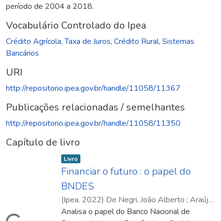
período de 2004 a 2018.
Vocabulário Controlado do Ipea
Crédito Agrícola
,
Taxa de Juros
,
Crédito Rural
,
Sistemas
Bancários
URI
http://repositorio.ipea.gov.br/handle/11058/11367
Publicações relacionadas / semelhantes
http://repositorio.ipea.gov.br/handle/11058/11350
Capítulo de livro
Item type:
,
Livro
Financiar o futuro : o papel do
BNDES
(
Ipea
,
2022
)
De Negri, João Alberto
;
Araújo,
Bruno César Pino Oliveira de
Analisa o papel do Banco Nacional de
;
Bacelette,