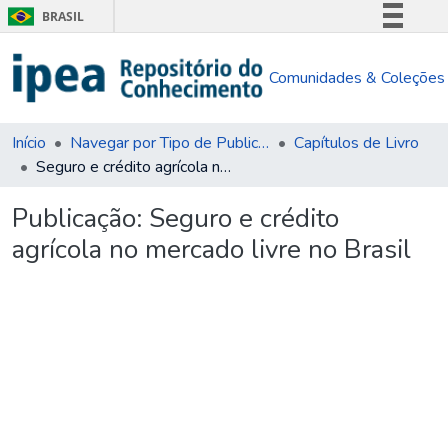
BRASIL
Simplifique!
Comunidades & Coleções
Comunica BR
Participe
Acesso à informação
Início
Navegar por Tipo de Publicação
Capítulos de Livro
Seguro e crédito agrícola no mercado livre no Brasil
Legislação
Canais
Publicação:
Seguro e crédito
agrícola no mercado livre no Brasil