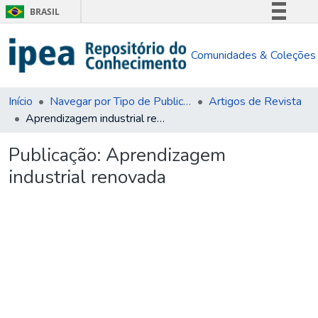
BRASIL
Simplifique!
Comunidades & Coleções
Comunica BR
Participe
Acesso à informação
Início
Navegar por Tipo de Publicação
Artigos de Revista
Aprendizagem industrial renovada
Legislação
Canais
Publicação:
Aprendizagem
industrial renovada