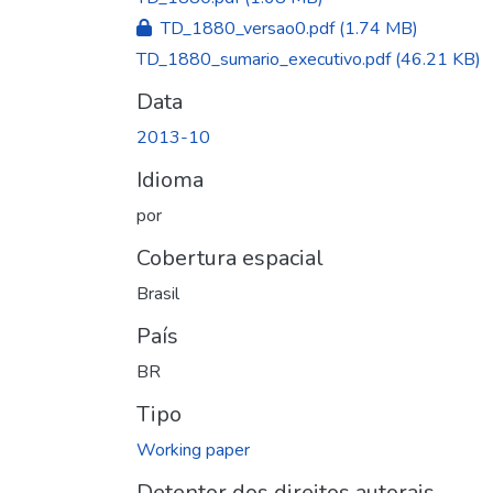
TD_1880_versao0.pdf
(1.74 MB)
TD_1880_sumario_executivo.pdf
(46.21 KB)
Data
2013-10
Idioma
por
Cobertura espacial
Brasil
País
BR
Tipo
Working paper
Detentor dos direitos autorais