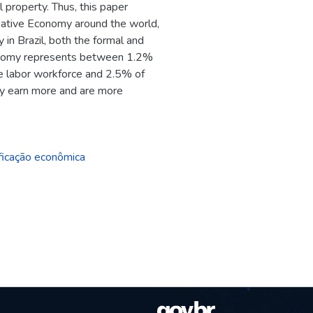
l property. Thus, this paper
eative Economy around the world,
n Brazil, both the formal and
Economy represents between 1.2%
e labor workforce and 2.5% of
y earn more and are more
ficação econômica