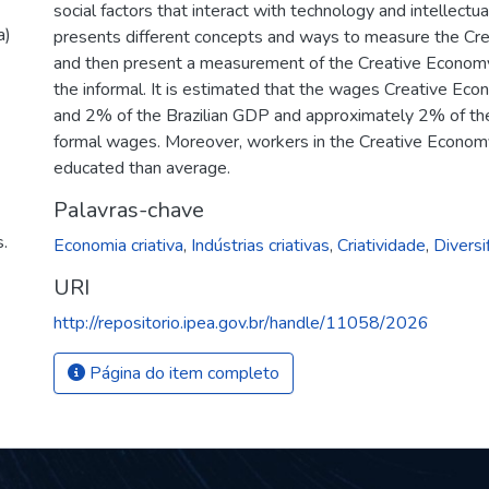
social factors that interact with technology and intellectua
a)
presents different concepts and ways to measure the Cr
and then present a measurement of the Creative Economy i
the informal. It is estimated that the wages Creative 
and 2% of the Brazilian GDP and approximately 2% of th
formal wages. Moreover, workers in the Creative Econom
educated than average.
Palavras-chave
.
Economia criativa
,
Indústrias criativas
,
Criatividade
,
Diversi
URI
http://repositorio.ipea.gov.br/handle/11058/2026
Página do item completo