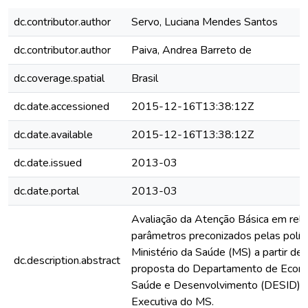
dc.contributor.author
Servo, Luciana Mendes Santos
dc.contributor.author
Paiva, Andrea Barreto de
dc.coverage.spatial
Brasil
dc.date.accessioned
2015-12-16T13:38:12Z
dc.date.available
2015-12-16T13:38:12Z
dc.date.issued
2013-03
dc.date.portal
2013-03
Avaliação da Atenção Básica em rel
parâmetros preconizados pelas polít
Ministério da Saúde (MS) a partir de
dc.description.abstract
proposta do Departamento de Econ
Saúde e Desenvolvimento (DESID) d
Executiva do MS.