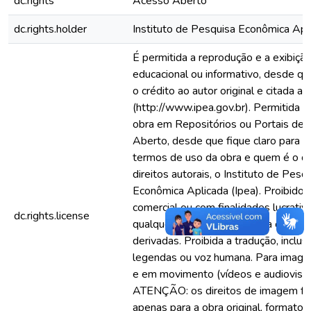
dc.rights
Acesso Aberto
dc.rights.holder
Instituto de Pesquisa Econômica Apli
É permitida a reprodução e a exibiçã
educacional ou informativo, desde qu
o crédito ao autor original e citada a 
(http://www.ipea.gov.br). Permitida a
obra em Repositórios ou Portais de
Aberto, desde que fique claro para o
termos de uso da obra e quem é o d
direitos autorais, o Instituto de Pesq
Econômica Aplicada (Ipea). Proibido 
comercial ou com finalidades lucrati
dc.rights.license
qualquer hipótese. Proibida a criação
derivadas. Proibida a tradução, inclu
legendas ou voz humana. Para image
e em movimento (vídeos e audiovisua
ATENÇÃO: os direitos de imagem fo
apenas para a obra original, formato 