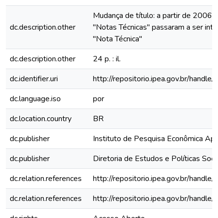
Mudança de título: a partir de 2006 
dc.description.other
"Notas Técnicas" passaram a ser inti
"Nota Técnica"
dc.description.other
24 p. : il.
dc.identifier.uri
http://repositorio.ipea.gov.br/hand
dc.language.iso
por
dc.location.country
BR
dc.publisher
Instituto de Pesquisa Econômica Apli
dc.publisher
Diretoria de Estudos e Políticas Soci
dc.relation.references
http://repositorio.ipea.gov.br/hand
dc.relation.references
http://repositorio.ipea.gov.br/hand