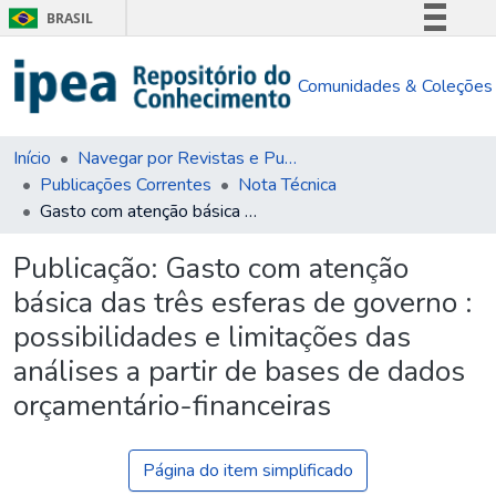
BRASIL
Simplifique!
Comunidades & Coleções
Comunica BR
Participe
Acesso à informação
Início
Navegar por Revistas e Publicações Seriadas
Publicações Correntes
Nota Técnica
Legislação
Gasto com atenção básica das três esferas de governo : possibilidades e limitações das análises a partir de bases de dados orçamentário-financeiras
Canais
Publicação:
Gasto com atenção
básica das três esferas de governo :
possibilidades e limitações das
análises a partir de bases de dados
orçamentário-financeiras
Página do item simplificado