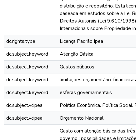
distribuição e repositório. Esta licenç
baseada em estudos sobre a Lei Bras
Direitos Autorais (Lei 9.610/1998) 
Internacionais sobre Propriedade Inte
dc.rights.type
Licença Padrão Ipea
dc.subject.keyword
Atenção Básica
dc.subject.keyword
Gastos públicos
dc.subject.keyword
limitações orçamentário-financeiras
dc.subject.keyword
esferas governamentais
dc.subject.vcipea
Política Econômica. Política Social. 
dc.subject.vcipea
Orçamento Nacional
Gasto com atenção básica das três e
governo : possibilidades e limitações