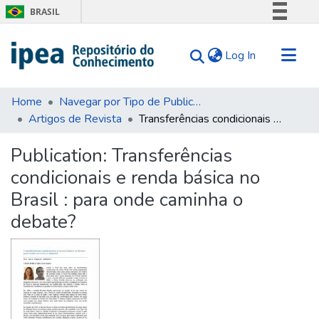
BRASIL
Simplifique!
(current)
Log In
Comunica BR
Participe
Communities & Collections
Acesso à informação
Home
Navegar por Tipo de Publicação
Artigos de Revista
Transferências condicionais e renda básica no Brasil : para onde caminha o debate?
Search for
Legislação
Canais
Statistics
Publication:
Transferências
Tips
condicionais e renda básica no
About Us
Brasil : para onde caminha o
debate?