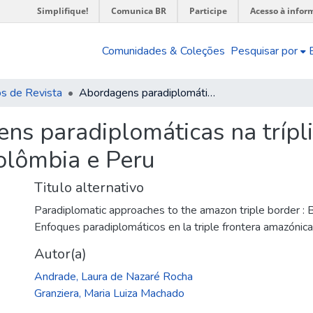
Simplifique!
Comunica BR
Participe
Acesso à infor
Comunidades & Coleções
Pesquisar por
os de Revista
Abordagens paradiplomáticas na tríplice fronteira amazônica : Brasil, Colômbia e Peru
ns paradiplomáticas na trípli
Colômbia e Peru
Titulo alternativo
Paradiplomatic approaches to the amazon triple border : B
Enfoques paradiplomáticos en la triple frontera amazónica 
Autor(a)
Andrade, Laura de Nazaré Rocha
Granziera, Maria Luiza Machado