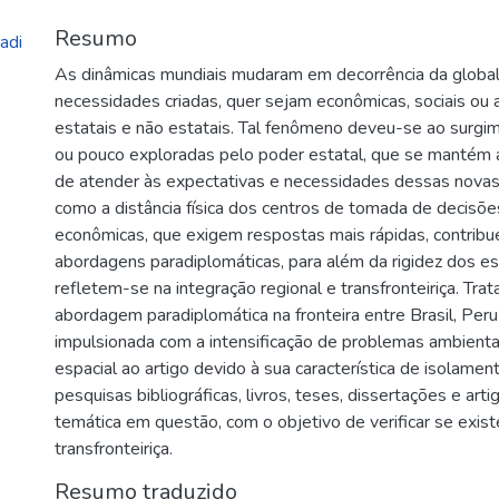
Resumo
adi
As dinâmicas mundiais mudaram em decorrência da globali
necessidades criadas, quer sejam econômicas, sociais ou a
estatais e não estatais. Tal fenômeno deveu-se ao surgi
ou pouco exploradas pelo poder estatal, que se mantém a
de atender às expectativas e necessidades dessas novas
como a distância física dos centros de tomada de decisõe
econômicas, que exigem respostas mais rápidas, contribu
abordagens paradiplomáticas, para além da rigidez dos e
refletem-se na integração regional e transfronteiriça. Tra
abordagem paradiplomática na fronteira entre Brasil, Peru
impulsionada com a intensificação de problemas ambient
espacial ao artigo devido à sua característica de isolame
pesquisas bibliográficas, livros, teses, dissertações e arti
temática em questão, com o objetivo de verificar se exis
transfronteiriça.
Resumo traduzido