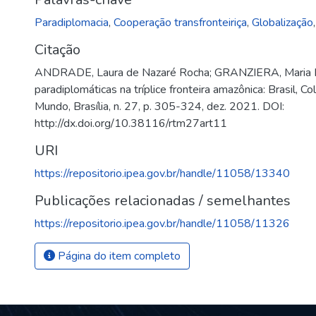
Paradiplomacia
,
Cooperação transfronteiriça
,
Globalização
Citação
ANDRADE, Laura de Nazaré Rocha; GRANZIERA, Maria 
paradiplomáticas na tríplice fronteira amazônica: Brasil, 
Mundo, Brasília, n. 27, p. 305-324, dez. 2021. DOI:
http://dx.doi.org/10.38116/rtm27art11
URI
https://repositorio.ipea.gov.br/handle/11058/13340
Publicações relacionadas / semelhantes
https://repositorio.ipea.gov.br/handle/11058/11326
Página do item completo