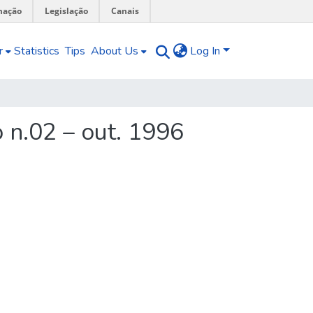
mação
Legislação
Canais
r
Statistics
Tips
About Us
Log In
 n.02 – out. 1996