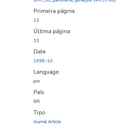
BMT_02_panorama_geral.pdf
(44.93 KB)
Primeira página
13
Última página
13
Date
1996-10
Language
por
País
BR
Tipo
Journal Article