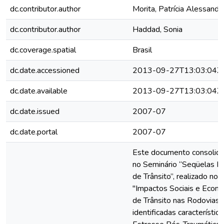
dc.contributor.author
Morita, Patrícia Alessandr
dc.contributor.author
Haddad, Sonia
dc.coverage.spatial
Brasil
dc.date.accessioned
2013-09-27T13:03:04Z
dc.date.available
2013-09-27T13:03:04Z
dc.date.issued
2007-07
dc.date.portal
2007-07
Este documento consolida
no Seminário “Seqüelas In
de Trânsito”, realizado no
"Impactos Sociais e Econ
de Trânsito nas Rodovias B
identificadas característic