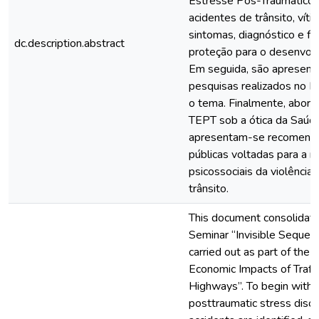
Estresse Pós-Traumático 
acidentes de trânsito, víti
sintomas, diagnóstico e fa
dc.description.abstract
proteção para o desenvolv
Em seguida, são apresent
pesquisas realizados no Br
o tema. Finalmente, abor
TEPT sob a ótica da Saúde
apresentam-se recomendaç
públicas voltadas para a 
psicossociais da violência
trânsito.
This document consolidate
Seminar “Invisible Sequela
carried out as part of the 
Economic Impacts of Traffic
Highways”. To begin with, t
posttraumatic stress disord