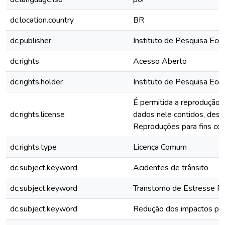
dc.location.country
BR
dc.publisher
Instituto de Pesquisa Eco
dc.rights
Acesso Aberto
dc.rights.holder
Instituto de Pesquisa Eco
É permitida a reprodução 
dc.rights.license
dados nele contidos, desde
Reproduções para fins com
dc.rights.type
Licença Comum
dc.subject.keyword
Acidentes de trânsito
dc.subject.keyword
Transtorno de Estresse P
dc.subject.keyword
Redução dos impactos psi