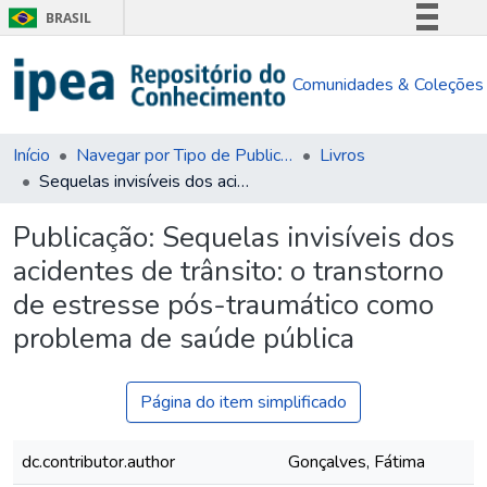
BRASIL
Simplifique!
Comunidades & Coleções
Comunica BR
Participe
Acesso à informação
Início
Navegar por Tipo de Publicação
Livros
Sequelas invisíveis dos acidentes de trânsito: o transtorno de estresse pós-traumático como problema de saúde pública
Legislação
Canais
Publicação:
Sequelas invisíveis dos
acidentes de trânsito: o transtorno
de estresse pós-traumático como
problema de saúde pública
Página do item simplificado
dc.contributor.author
Gonçalves, Fátima