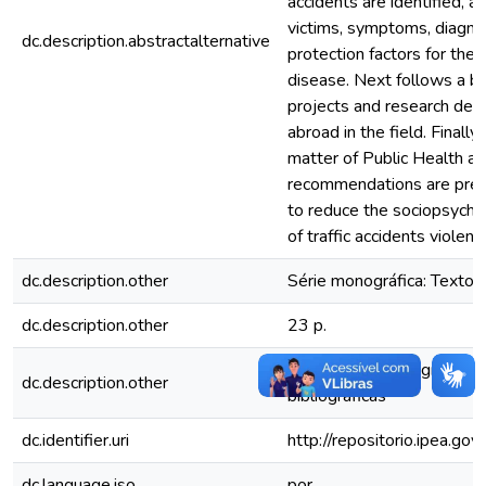
accidents are identified, as
victims, symptoms, diagnos
dc.description.abstractalternative
protection factors for the
disease. Next follows a bri
projects and research deve
abroad in the field. Finall
matter of Public Health an
recommendations are pres
to reduce the sociopsycho
of traffic accidents violenc
dc.description.other
Série monográfica: Texto 
dc.description.other
23 p.
Referências bibliográfica: 
dc.description.other
bibliográficas
dc.identifier.uri
http://repositorio.ipea.g
dc.language.iso
por