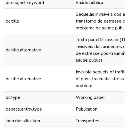
dc.subject.keyword
Saúde pública
Sequelas invisíveis dos ac
dc.title
transtorno de estresse p
problema de saúde públic
Texto para Discussão (TD
invisíveis dos acidentes de
dc.title.alternative
de estresse pós-traumát
saúde pública
Invisible sequels of traffic
dc.title.alternative
of post-traumatic stress a
problem
dc.type
Working paper
dspace.entity.type
Publication
ipea.classification
Transportes