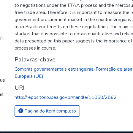
to negotiations under the FTAA process and the Mercosu
free trade area. Therefore it is important to measure the 
government procurement market in the countries/regions s
main Brazilian interests on these negotiations. The main c
study is that it is possible to obtain quantitative and reli
a)
data presented on this paper suggests the importance of 
processes in course.
Palavras-chave
Compras governamentais estrangeiras
,
Formação de áreas
Europeia (UE)
que
URI
as.
http://repositorio.ipea.gov.br/handle/11058/2862
Página do item completo