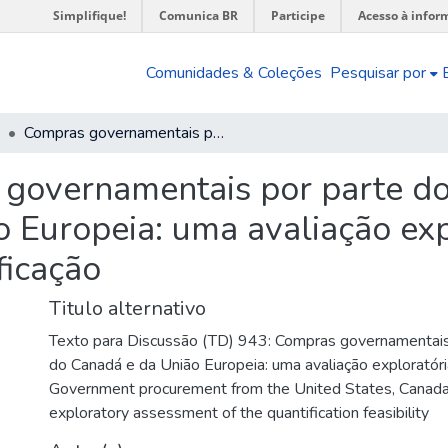
Simplifique!
Comunica BR
Participe
Acesso à infor
Comunidades & Coleções
Pesquisar por
Compras governamentais por parte dos Estados Unidos, do Canadá e da União Europeia: uma avaliação exploratória da viabilidade de quantificação
governamentais por parte do
 Europeia: uma avaliação exp
ficação
Titulo alternativo
Texto para Discussão (TD) 943: Compras governamentais
do Canadá e da União Europeia: uma avaliação exploratória
Government procurement from the United States, Canada
exploratory assessment of the quantification feasibility