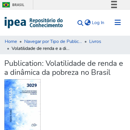
BRASIL
Simplifique!
(current)
Log In
Comunica BR
Participe
Communities & Collections
Acesso à informação
Home
Navegar por Tipo de Publicação
Livros
Volatilidade de renda e a dinâmica da pobreza no Brasil
Search for
Legislação
Canais
Statistics
Publication:
Volatilidade de renda e
Tips
a dinâmica da pobreza no Brasil
About Us