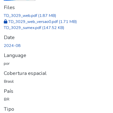
Files
TD_3029_web.pdf
(1.87 MB)
TD_3029_web_versao0.pdf
(1.71 MB)
TD_3029_sumex.pdf
(147.52 KB)
Date
2024-08
Language
por
Cobertura espacial
Brasil
País
BR
Tipo