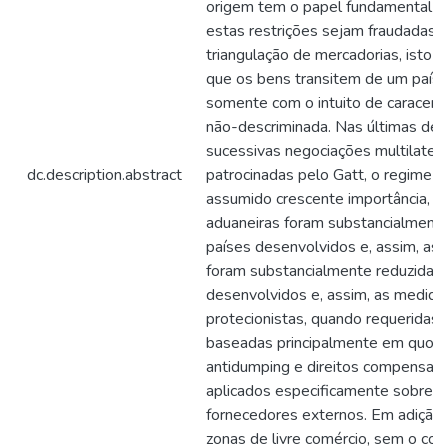
origem tem o papel fundamental de
estas restrições sejam fraudadas 
triangulação de mercadorias, isto é
que os bens transitem de um país 
somente com o intuito de caraceri
não-descriminada. Nas últimas déc
sucessivas negociações multilatera
dc.description.abstract
patrocinadas pelo Gatt, o regime 
assumido crescente importância, poi
aduaneiras foram substancialmente
países desenvolvidos e, assim, as 
foram substancialmente reduzidas 
desenvolvidos e, assim, as medida
protecionistas, quando requeridas,
baseadas principalmente em quotas
antidumping e direitos compensató
aplicados especificamente sobre 
fornecedores externos. Em adição,
zonas de livre comércio, sem o c