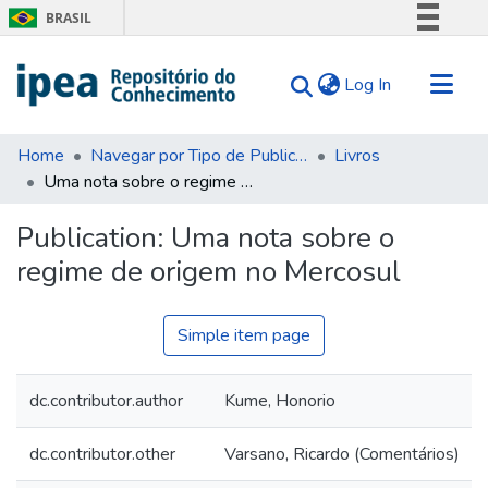
BRASIL
Simplifique!
(current)
Log In
Comunica BR
Participe
Communities & Collections
Acesso à informação
Home
Navegar por Tipo de Publicação
Livros
Uma nota sobre o regime de origem no Mercosul
Search for
Legislação
Canais
Statistics
Publication:
Uma nota sobre o
Tips
regime de origem no Mercosul
About Us
Simple item page
dc.contributor.author
Kume, Honorio
dc.contributor.other
Varsano, Ricardo (Comentários)