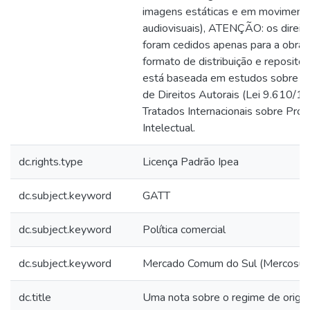
imagens estáticas e em movimento
audiovisuais), ATENÇÃO: os direi
foram cedidos apenas para a obra or
formato de distribuição e repositóri
está baseada em estudos sobre a L
de Direitos Autorais (Lei 9.610/1
Tratados Internacionais sobre Pro
Intelectual.
dc.rights.type
Licença Padrão Ipea
dc.subject.keyword
GATT
dc.subject.keyword
Política comercial
dc.subject.keyword
Mercado Comum do Sul (Mercosul
dc.title
Uma nota sobre o regime de orige