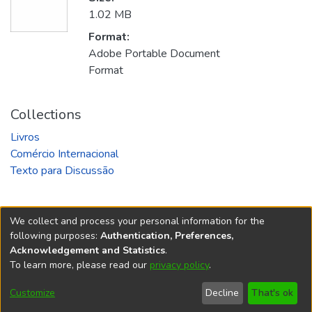
1.02 MB
Format:
Adobe Portable Document
Format
Collections
Livros
Comércio Internacional
Texto para Discussão
We collect and process your personal information for the
following purposes:
Authentication, Preferences,
Acknowledgement and Statistics
.
REPOSITÓRIO DO
To learn more, please read our
privacy policy
.
Redes sociais
CONHECIMENTO DO IPEA
Customize
Decline
That's ok