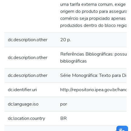
uma tarifa externa comum, exige o 
origem do produto para assegurar q
comércio seja propiciado apenas a
produzidos dentro do bloco regiona
dc.description.other
20 p.
Referências Bibliográficas: possui 
dc.description.other
bibliográficas
dc.description.other
Série Monográfica: Texto para Dis
dc.identifier.uri
http://repositorio.ipea.gov.br/ha
dc.language.iso
por
dc.location.country
BR