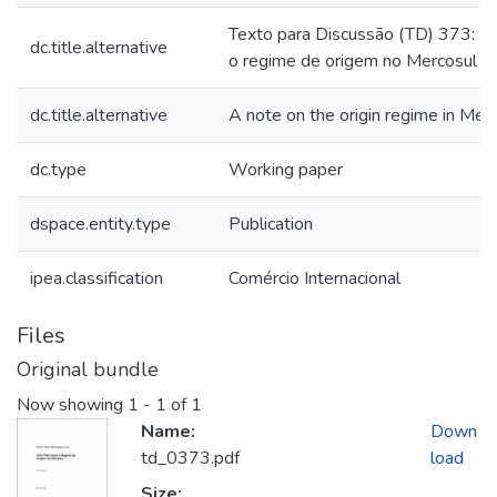
Texto para Discussão (TD) 373: U
dc.title.alternative
o regime de origem no Mercosul
dc.title.alternative
A note on the origin regime in Mer
dc.type
Working paper
dspace.entity.type
Publication
ipea.classification
Comércio Internacional
Files
Original bundle
Now showing
1 - 1 of 1
Name:
Down
td_0373.pdf
load
Size: