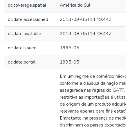
dc.coverage.spatial
América do Sul
dc.date.accessioned
2013-09-05T14:49:44Z
dc.date.available
2013-09-05T14:49:44Z
dc.date.issued
1995-05
dc.date.portal
1995-05
Em um regime de comércio não-disc
conforme a cláusula da nação mais 
assegurada nas regras do GATT, a p
restritiva as importações é utilizad
de origem de um produto adquirido
relevante apenas para fins estatíst
Entretanto, na presença de medid
discriminam os países exportadore