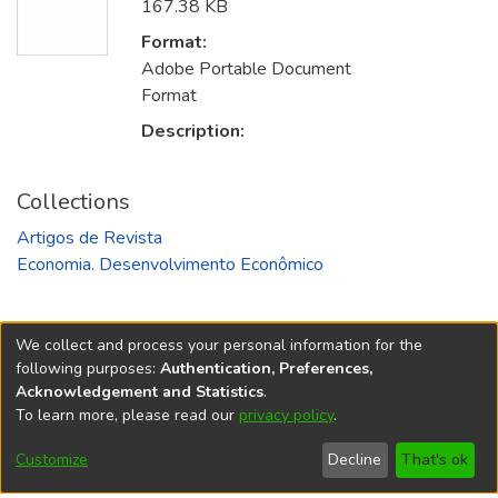
167.38 KB
Format:
Adobe Portable Document
Format
Description:
Collections
Artigos de Revista
Economia. Desenvolvimento Econômico
We collect and process your personal information for the
following purposes:
Authentication, Preferences,
Acknowledgement and Statistics
.
REPOSITÓRIO DO
To learn more, please read our
privacy policy
.
Redes sociais
CONHECIMENTO DO IPEA
Customize
Decline
That's ok