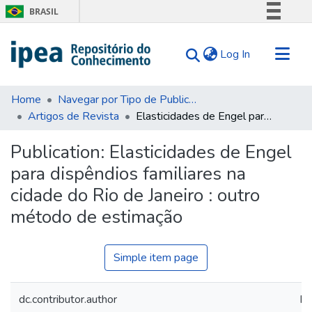
BRASIL
Simplifique!
(current)
Log In
Comunica BR
Participe
Communities & Collections
Acesso à informação
Home
Navegar por Tipo de Publicação
Artigos de Revista
Elasticidades de Engel para dispêndios familiares na cidade do Rio de Janeiro : outro método de estimação
Search for
Legislação
Canais
Statistics
Publication:
Elasticidades de Engel
Tips
para dispêndios familiares na
About Us
cidade do Rio de Janeiro : outro
método de estimação
Simple item page
dc.contributor.author
Ho