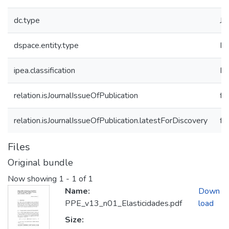
dc.type
Jo
dspace.entity.type
Pu
ipea.classification
Ec
relation.isJournalIssueOfPublication
f
relation.isJournalIssueOfPublication.latestForDiscovery
f
Files
Original bundle
Now showing
1 - 1 of 1
Name:
Down
PPE_v13_n01_Elasticidades.pdf
load
Size: