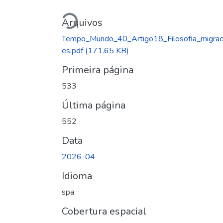
Carregando...
Arquivos
Tempo_Mundo_40_Artigo18_Filosofia_migrac
es.pdf
(171.65 KB)
Primeira página
533
Última página
552
Data
2026-04
Idioma
spa
Cobertura espacial