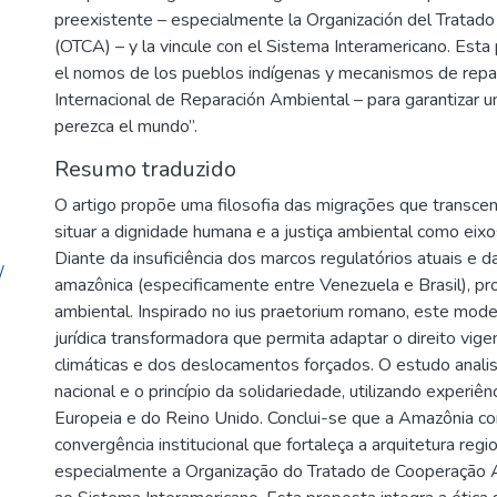
preexistente – especialmente la Organización del Tratad
(OTCA) – y la vincule con el Sistema Interamericano. Esta p
el nomos de los pueblos indígenas y mecanismos de repa
Internacional de Reparación Ambiental – para garantizar un
perezca el mundo”.
Resumo traduzido
O artigo propõe uma filosofia das migrações que transcen
situar a dignidade humana e a justiça ambiental como eixo
Diante da insuficiência dos marcos regulatórios atuais e da
/
amazônica (especificamente entre Venezuela e Brasil), pr
ambiental. Inspirado no ius praetorium romano, este mod
jurídica transformadora que permita adaptar o direito vi
climáticas e dos deslocamentos forçados. O estudo anali
nacional e o princípio da solidariedade, utilizando experi
Europeia e do Reino Unido. Conclui-se que a Amazônia c
convergência institucional que fortaleça a arquitetura regi
especialmente a Organização do Tratado de Cooperação A