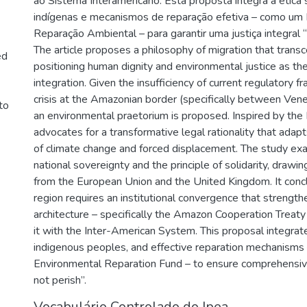
ao Sistema Interamericano. Esta proposta integra a ética
indígenas e mecanismos de reparação efetiva – como um 
Reparação Ambiental – para garantir uma justiça integral
The article proposes a philosophy of migration that trans
ed
positioning human dignity and environmental justice as th
integration. Given the insufficiency of current regulatory
crisis at the Amazonian border (specifically between Vene
to
an environmental praetorium is proposed. Inspired by the
advocates for a transformative legal rationality that adap
of climate change and forced displacement. The study e
national sovereignty and the principle of solidarity, draw
from the European Union and the United Kingdom. It con
region requires an institutional convergence that strength
architecture – specifically the Amazon Cooperation Treaty
it with the Inter-American System. This proposal integrate
indigenous peoples, and effective reparation mechanisms –
Environmental Reparation Fund – to ensure comprehensive
not perish”.
Vocabulário Controlado do Ipea