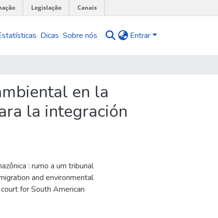
mação
Legislação
Canais
Estatísticas
Dicas
Sobre nós
Entrar
 ambiental en la
ara la integración
mazônica : rumo a um tribunal
migration and environmental
 court for South American