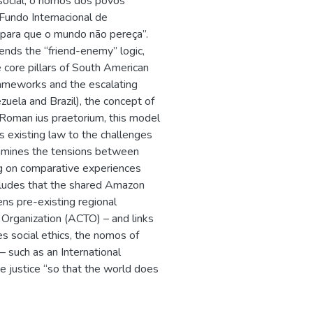
 social, o nomos dos povos
Fundo Internacional de
 “para que o mundo não pereça”.
cends the “friend-enemy” logic,
e core pillars of South American
 frameworks and the escalating
zuela and Brazil), the concept of
 Roman ius praetorium, this model
ts existing law to the challenges
xamines the tensions between
ing on comparative experiences
cludes that the shared Amazon
ens pre-existing regional
 Organization (ACTO) – and links
s social ethics, the nomos of
 such as an International
 justice “so that the world does