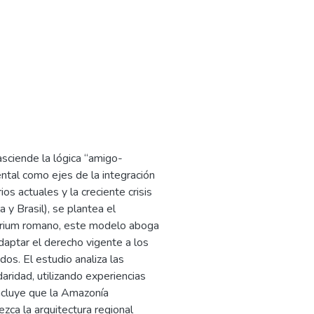
asciende la lógica “amigo-
ental como ejes de la integración
os actuales y la creciente crisis
 y Brasil), se plantea el
torium romano, este modelo aboga
daptar el derecho vigente a los
os. El estudio analiza las
daridad, utilizando experiencias
ncluye que la Amazonía
ezca la arquitectura regional