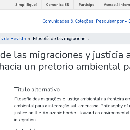
Simplifique!
Comunica BR
Participe
Acesso à infor
Comunidades & Coleções
Pesquisar por
os de Revista
Filosofía de las migraciones y justicia ambiental en la frontera amazónica : hacia un pretorio ambiental para la integración suramericana
 de las migraciones y justicia
hacia un pretorio ambiental p
Titulo alternativo
Filosofia das migrações e justiça ambiental na fronteira a
ambiental para a integração sul-americana
,
Philosophy of 
justice on the Amazonic border : toward an environmental
integration