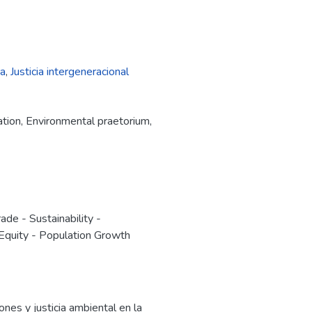
ca
,
Justicia intergeneracional
ation
,
Environmental praetorium
,
e - Sustainability -
Equity - Population Growth
es y justicia ambiental en la