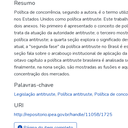
Resumo
Política de concorrência, segundo a autora, é o termo util
nos Estados Unidos como política antitruste. Este trabalh
dois anexos. No primeiro é apresentado o conceito de polí
trata da atuação da autoridade antitruste; o terceiro mos
política antitruste; a quarta seção explora o significado 
atual; a "segunda fase" da política antitruste no Brasil é 
seção fala sobre o arcabouço institucional de aplicação da 
oitavo capítulo a política antitruste brasileira é analisada
finalmente, na nona seção, são mostradas as fusões e aqu
concentração dos mercados.
Palavras-chave
Legislação antitruste
,
Política antitruste
,
Política de conco
URI
http://repositorio.ipea.gov.br/handle/11058/1725
Página do item completo