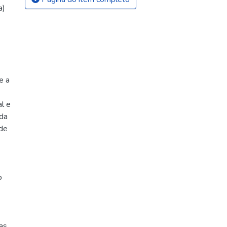
a)
e a
al e
ida
 de
o
as