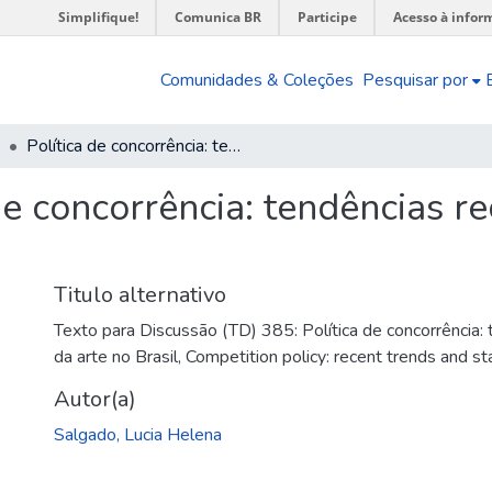
Simplifique!
Comunica BR
Participe
Acesso à infor
Comunidades & Coleções
Pesquisar por
Política de concorrência: tendências recentes e o estado da arte no Brasil
de concorrência: tendências r
Titulo alternativo
Texto para Discussão (TD) 385: Política de concorrência:
da arte no Brasil
,
Competition policy: recent trends and stat
Autor(a)
Salgado, Lucia Helena