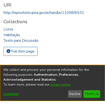
URI
http://repositorio.ipea.gov.br/handle/11058/6531
Collections
Livros
Habitação
Texto para Discussão
Full item page
We collect and process your personal information for the
following purposes:
Authentication, Preferences,
Acknowledgement and Statistics
.
REPOSITÓRIO DO
To learn more, please read our
privacy policy
.
Redes sociais
CONHECIMENTO DO IPEA
Customize
Decline
That's ok