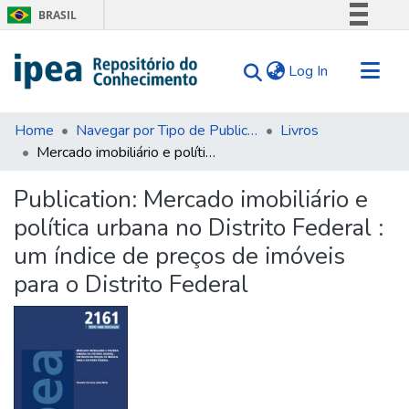
BRASIL
Simplifique!
(current)
Log In
Comunica BR
Participe
Communities & Collections
Acesso à informação
Home
Navegar por Tipo de Publicação
Livros
Mercado imobiliário e política urbana no Distrito Federal : um índice de preços de imóveis para o Distrito Federal
Search for
Legislação
Canais
Statistics
Publication:
Mercado imobiliário e
Tips
política urbana no Distrito Federal :
About Us
um índice de preços de imóveis
para o Distrito Federal