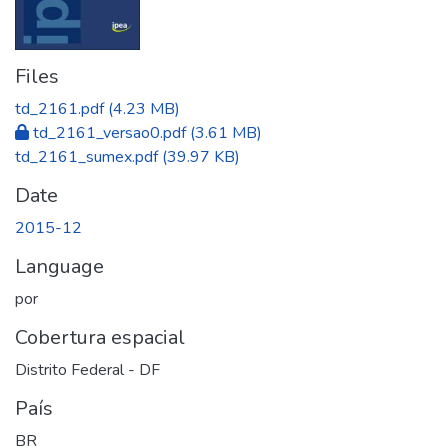
Files
td_2161.pdf
(4.23 MB)
td_2161_versao0.pdf
(3.61 MB)
td_2161_sumex.pdf
(39.97 KB)
Date
2015-12
Language
por
Cobertura espacial
Distrito Federal - DF
País
BR