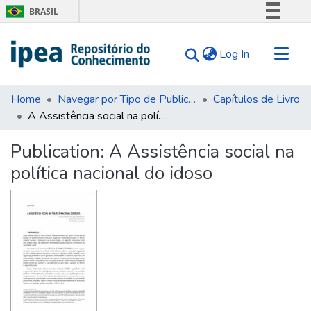
BRASIL
Simplifique!
(current)
Log In
Comunica BR
Participe
Communities & Collections
Acesso à informação
Home
Navegar por Tipo de Publicação
Capítulos de Livro
A Assistência social na política nacional do idoso
Search for
Legislação
Canais
Statistics
Publication:
A Assistência social na
Tips
política nacional do idoso
About Us