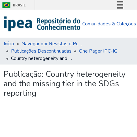
BRASIL
Simplifique!
Comunidades & Coleções
Comunica BR
Participe
Acesso à informação
Início
Navegar por Revistas e Publicações Seriadas
Publicações Descontinuadas
One Pager IPC-IG
Legislação
Country heterogeneity and the missing tier in the SDGs reporting
Canais
Publicação:
Country heterogeneity
and the missing tier in the SDGs
reporting