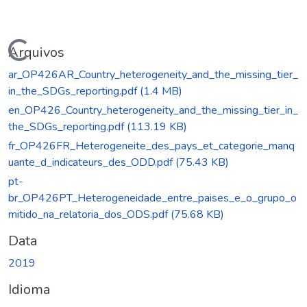
Carregando...
Arquivos
ar_OP426AR_Country_heterogeneity_and_the_missing_tier_
in_the_SDGs_reporting.pdf
(1.4 MB)
en_OP426_Country_heterogeneity_and_the_missing_tier_in_
the_SDGs_reporting.pdf
(113.19 KB)
fr_OP426FR_Heterogeneite_des_pays_et_categorie_manq
uante_d_indicateurs_des_ODD.pdf
(75.43 KB)
pt-
br_OP426PT_Heterogeneidade_entre_paises_e_o_grupo_o
mitido_na_relatoria_dos_ODS.pdf
(75.68 KB)
Data
2019
Idioma