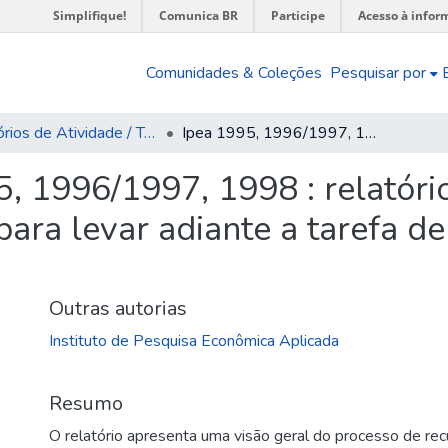
Simplifique!
Comunica BR
Participe
Acesso à infor
Comunidades & Coleções
Pesquisar por
Relatórios de Atividade / Técnicos
Ipea 1995, 1996/1997, 1998 : relatório ; trajetória de uma fase de recuperação para levar adiante a tarefa de apoiar o governo e estudar o Brasil
, 1996/1997, 1998 : relatório
ara levar adiante a tarefa de
Outras autorias
Instituto de Pesquisa Econômica Aplicada
Resumo
O relatório apresenta uma visão geral do processo de recu